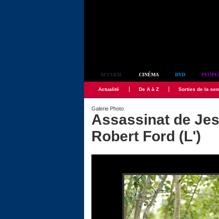
Simplement culte
ACCUEIL
CINÉMA
DVD
PEOPL
Actualité
De A à Z
Sorties de la se
Galerie Photo
Assassinat de Jes
Robert Ford (L')