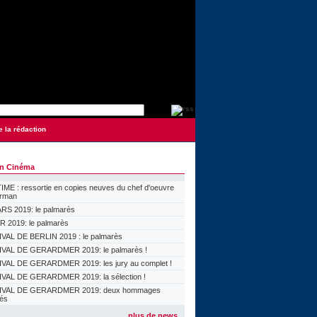
e la rédaction
on Cinéma
ME : ressortie en copies neuves du chef d'oeuvre
orman
S 2019: le palmarès
 2019: le palmarès
VAL DE BERLIN 2019 : le palmarès
VAL DE GERARDMER 2019: le palmarès !
VAL DE GERARDMER 2019: les jury au complet !
VAL DE GERARDMER 2019: la sélection !
IVAL DE GERARDMER 2019: deux hommages
lés
plus de news