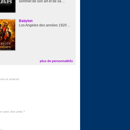
sommet de son art et de sa ...
Babylon
Los Angeles des années 1920 ...
plus de personnalités
urs et actrices
on avec des amis
?