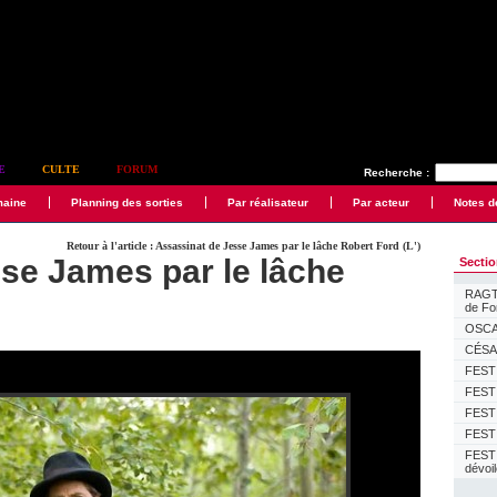
E
CULTE
FORUM
Recherche :
maine
Planning des sorties
Par réalisateur
Par acteur
Notes d
Retour à l'article : Assassinat de Jesse James par le lâche Robert Ford (L')
se James par le lâche
Secti
RAGTI
de F
OSCAR
CÉSAR
FESTI
FESTI
FESTI
FESTI
FEST
dévoi