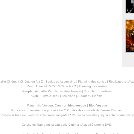
alité Cinéma
|
Cinéma de A à Z
|
Sorties de la semaine
|
Planning des sorties
|
Réalisateurs
|
Acte
Dvd
:
Actualité DVD
|
DVD de A à Z
|
Planning des sorties
People
:
Actualité People
|
Portrait People
|
Culculte
|
Entretiens
Culte
:
Films cultes
|
Gros plans
|
Autour du Cinéma
Partenaire Voyage:
Créer un blog voyage
|
Blog Voyage
Vous êtes un amateur de produits
bio
? Profitez des conseils de FemininBio.com.
istes du film Five, vivez en coloc avec vos potes ! Pourriez-vous aller jusqu'à
acheter une mais
Ce site est listé dans la catégorie
Cinéma
:
Actualité cinéma DVD
.