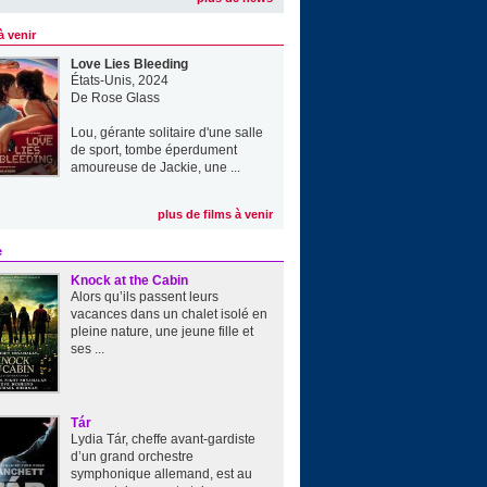
à venir
Love Lies Bleeding
États-Unis, 2024
De
Rose Glass
Lou, gérante solitaire d'une salle
de sport, tombe éperdument
amoureuse de Jackie, une ...
plus de films à venir
e
Knock at the Cabin
Alors qu’ils passent leurs
vacances dans un chalet isolé en
pleine nature, une jeune fille et
ses ...
Tár
Lydia Tár, cheffe avant-gardiste
d’un grand orchestre
symphonique allemand, est au