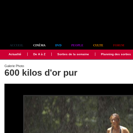
Simplement culte
ACCUEIL
CINÉMA
DVD
PEOPLE
CULTE
FORUM
Actualité
De A à Z
Sorties de la semaine
Planning des sorties
Galerie Photo
600 kilos d'or pur