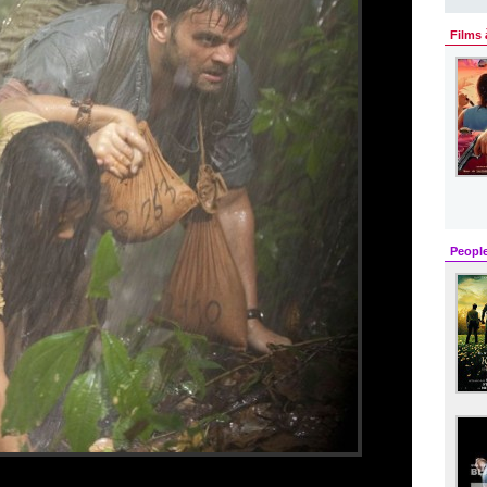
Films 
Peopl