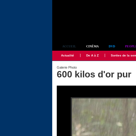
Simplement culte
ACCUEIL
CINÉMA
DVD
PEOPL
Actualité
De A à Z
Sorties de la se
Galerie Photo
600 kilos d'or pur