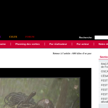
E
CULTE
FORUM
Recherche :
maine
Planning des sorties
Par réalisateur
Par acteur
Notes d
Retour à l'article : 600 kilos d'or pur
Secti
RAGTI
de F
OSCAR
CÉSAR
FESTI
FESTI
FESTI
FESTI
FEST
dévoi