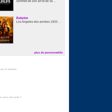
sommet de son art et de sa ...
Babylon
Los Angeles des années 1920 ...
plus de personnalités
urs et actrices
on avec des amis
?