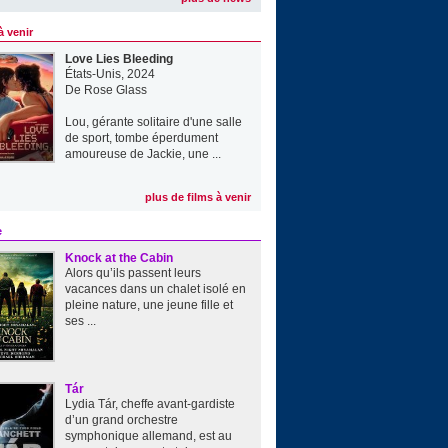
à venir
Love Lies Bleeding
États-Unis, 2024
De
Rose Glass
Lou, gérante solitaire d'une salle
de sport, tombe éperdument
amoureuse de Jackie, une ...
plus de films à venir
e
Knock at the Cabin
Alors qu’ils passent leurs
vacances dans un chalet isolé en
pleine nature, une jeune fille et
ses ...
Tár
Lydia Tár, cheffe avant-gardiste
d’un grand orchestre
symphonique allemand, est au