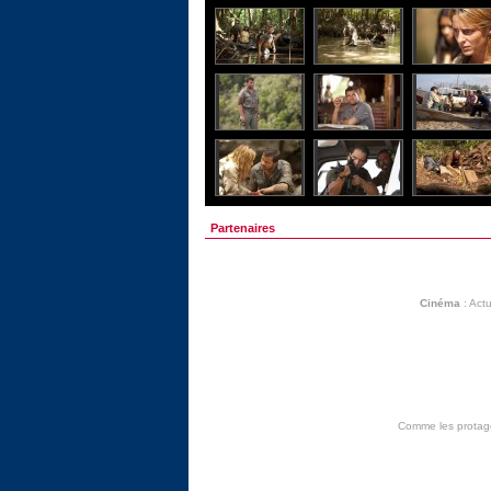
Partenaires
Cinéma
:
Actu
Comme les protagon