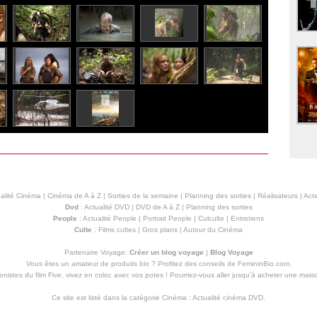
alité Cinéma
|
Cinéma de A à Z
|
Sorties de la semaine
|
Planning des sorties
|
Réalisateurs
|
Acte
Dvd
:
Actualité DVD
|
DVD de A à Z
|
Planning des sorties
People
:
Actualité People
|
Portrait People
|
Culculte
|
Entretiens
Culte
:
Films cultes
|
Gros plans
|
Autour du Cinéma
Partenaire Voyage:
Créer un blog voyage
|
Blog Voyage
Vous êtes un amateur de produits
bio
? Profitez des conseils de FemininBio.com.
istes du film Five, vivez en coloc avec vos potes ! Pourriez-vous aller jusqu'à
acheter une mais
Ce site est listé dans la catégorie
Cinéma
:
Actualité cinéma DVD
.