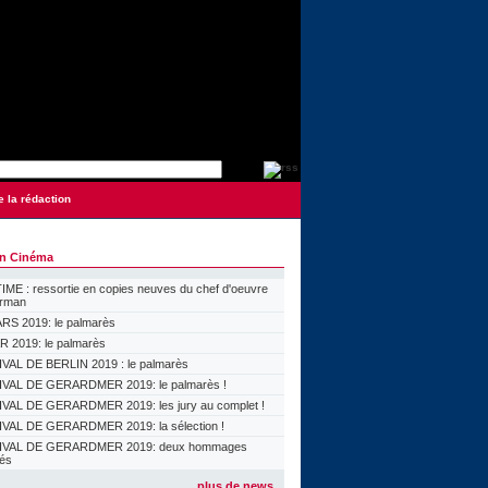
e la rédaction
on Cinéma
ME : ressortie en copies neuves du chef d'oeuvre
orman
S 2019: le palmarès
 2019: le palmarès
VAL DE BERLIN 2019 : le palmarès
VAL DE GERARDMER 2019: le palmarès !
VAL DE GERARDMER 2019: les jury au complet !
VAL DE GERARDMER 2019: la sélection !
IVAL DE GERARDMER 2019: deux hommages
lés
plus de news