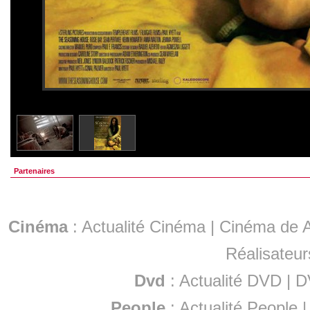
Partenaires
Cinéma
:
Actualité Cinéma
|
Cinéma de A
Réalisateur
Dvd
:
Actualité DVD
|
D
People
:
Actualité People