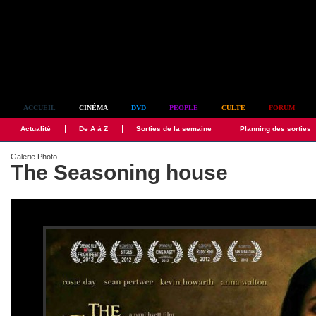
Simplement culte
ACCUEIL
CINÉMA
DVD
PEOPLE
CULTE
FORUM
Actualité
De A à Z
Sorties de la semaine
Planning des sorties
Galerie Photo
The Seasoning house