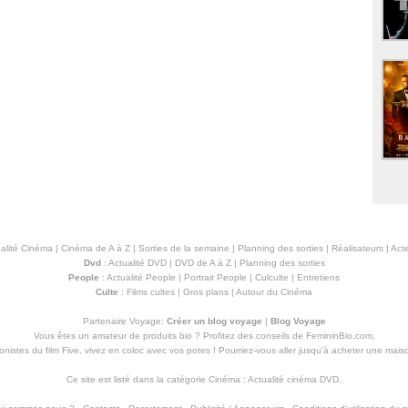
alité Cinéma
|
Cinéma de A à Z
|
Sorties de la semaine
|
Planning des sorties
|
Réalisateurs
|
Acte
Dvd
:
Actualité DVD
|
DVD de A à Z
|
Planning des sorties
People
:
Actualité People
|
Portrait People
|
Culculte
|
Entretiens
Culte
:
Films cultes
|
Gros plans
|
Autour du Cinéma
Partenaire Voyage:
Créer un blog voyage
|
Blog Voyage
Vous êtes un amateur de produits
bio
? Profitez des conseils de FemininBio.com.
istes du film Five, vivez en coloc avec vos potes ! Pourriez-vous aller jusqu'à
acheter une mais
Ce site est listé dans la catégorie
Cinéma
:
Actualité cinéma DVD
.