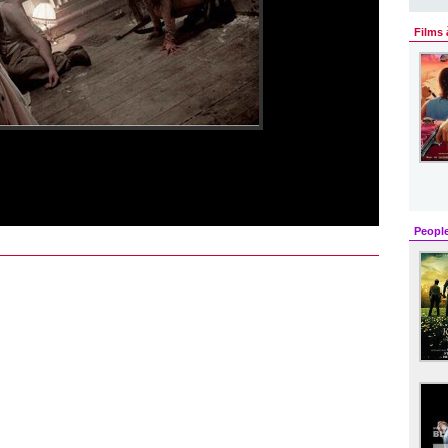
Films 
Peopl