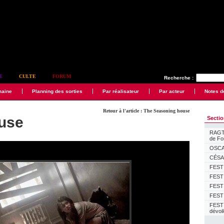
E
CULTE
FORUM
Recherche :
maine
Planning des sorties
Par réalisateur
Par acteur
Notes d
Retour à l'article : The Seasoning house
use
Secti
RAGTI
de F
OSCAR
CÉSAR
FESTI
FESTI
FESTI
FESTI
FEST
dévoi