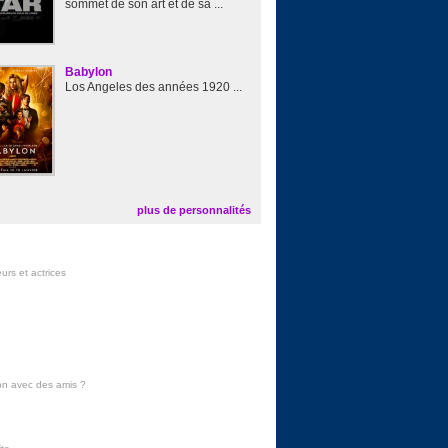
sommet de son art et de sa ...
Babylon
Los Angeles des années 1920 ...
plus de personnalités
urs et actrices
on avec des amis
?