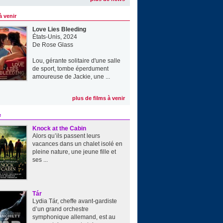
à venir
Love Lies Bleeding
États-Unis, 2024
De
Rose Glass
Lou, gérante solitaire d'une salle
de sport, tombe éperdument
amoureuse de Jackie, une ...
plus de films à venir
e
Knock at the Cabin
Alors qu’ils passent leurs
vacances dans un chalet isolé en
pleine nature, une jeune fille et
ses ...
Tár
Lydia Tár, cheffe avant-gardiste
d’un grand orchestre
symphonique allemand, est au