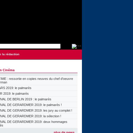
e la rédaction
on Cinéma
ME : ressortie en copies neuves du chef d'oeuvre
orman
S 2019: le palmarès
 2019: le palmarès
VAL DE BERLIN 2019 : le palmarès
VAL DE GERARDMER 2019: le palmarès !
VAL DE GERARDMER 2019: les jury au complet !
VAL DE GERARDMER 2019: la sélection !
IVAL DE GERARDMER 2019: deux hommages
lés
plus de news