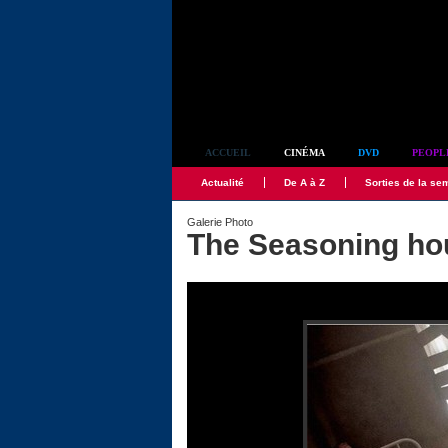
Simplement culte
ACCUEIL
CINÉMA
DVD
PEOPL
Actualité
De A à Z
Sorties de la se
Galerie Photo
The Seasoning ho