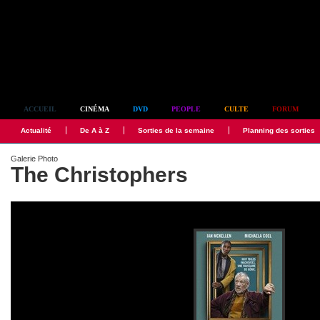
Simplement culte
ACCUEIL
CINÉMA
DVD
PEOPLE
CULTE
FORUM
Actualité
De A à Z
Sorties de la semaine
Planning des sorties
Galerie Photo
The Christophers