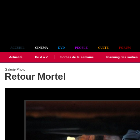
Simplement culte
ACCUEIL
CINÉMA
DVD
PEOPLE
CULTE
FORUM
Actualité
De A à Z
Sorties de la semaine
Planning des sorties
Galerie Photo
Retour Mortel