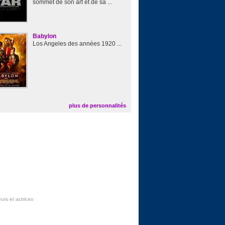
sommet de son art et de sa ...
Babylon
Los Angeles des années 1920 ...
plus de personnalités
urs et actrices