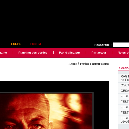
E
CULTE
FORUM
Recherche :
maine
Planning des sorties
Par réalisateur
Par acteur
Notes d
Retour à l'article : Retour Mortel
Secti
RAGTI
de F
OSCAR
CÉSAR
FESTI
FESTI
FESTI
FESTI
FEST
dévoi