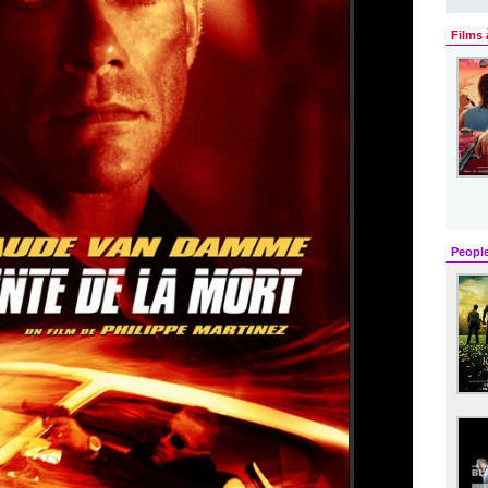
Films 
Peopl