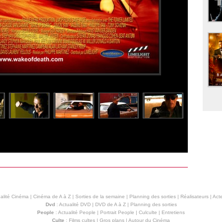
alité Cinéma
|
Cinéma de A à Z
|
Sorties de la semaine
|
Planning des sorties
|
Réalisateurs
|
Acte
Dvd
:
Actualité DVD
|
DVD de A à Z
|
Planning des sorties
People
:
Actualité People
|
Portrait People
|
Culculte
|
Entretiens
Culte
:
Films cultes
|
Gros plans
|
Autour du Cinéma