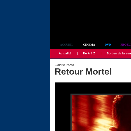
Simplement culte
ACCUEIL
CINÉMA
DVD
PEOPL
Actualité
De A à Z
Sorties de la se
Galerie Photo
Retour Mortel