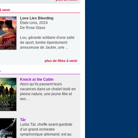
à venir
Love Lies Bleeding
États-Unis, 2024
De
Rose Glass
Lou, gérante solitaire d'une salle
de sport, tombe éperdument
amoureuse de Jackie, une ...
plus de films à venir
e
Knock at the Cabin
Alors qu’ils passent leurs
vacances dans un chalet isolé en
pleine nature, une jeune fille et
ses ...
Tár
Lydia Tár, cheffe avant-gardiste
d’un grand orchestre
symphonique allemand, est au