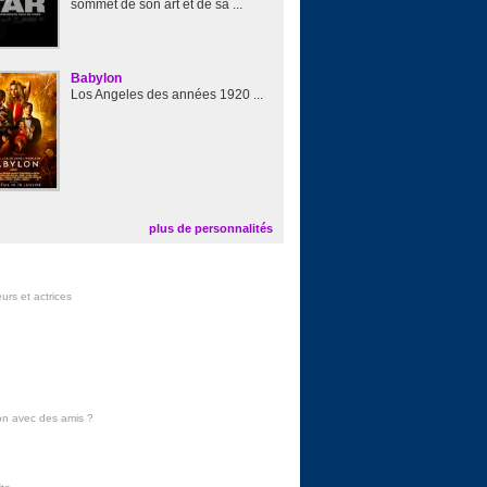
sommet de son art et de sa ...
Babylon
Los Angeles des années 1920 ...
plus de personnalités
urs et actrices
on avec des amis
?