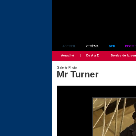
Simplement culte
ACCUEIL
CINÉMA
DVD
PEOPL
Actualité
De A à Z
Sorties de la se
Galerie Photo
Mr Turner