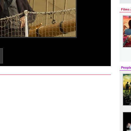
Films 
Peopl