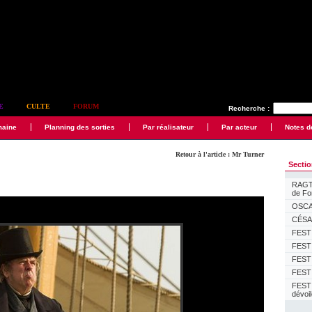
E
CULTE
FORUM
Recherche :
maine
Planning des sorties
Par réalisateur
Par acteur
Notes d
Retour à l'article : Mr Turner
Secti
RAGTI
de F
OSCAR
CÉSAR
FESTI
FESTI
FESTI
FESTI
FEST
dévoi