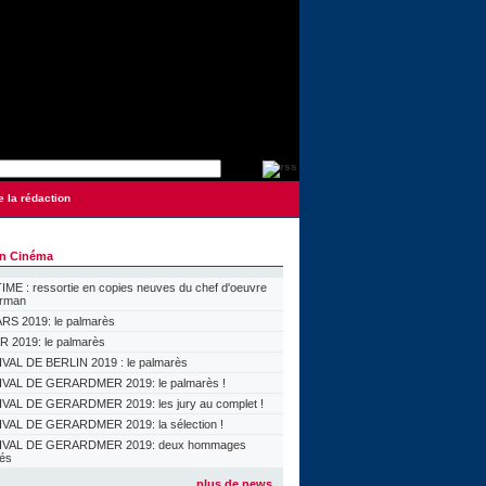
e la rédaction
on Cinéma
ME : ressortie en copies neuves du chef d'oeuvre
orman
S 2019: le palmarès
 2019: le palmarès
VAL DE BERLIN 2019 : le palmarès
VAL DE GERARDMER 2019: le palmarès !
VAL DE GERARDMER 2019: les jury au complet !
VAL DE GERARDMER 2019: la sélection !
IVAL DE GERARDMER 2019: deux hommages
lés
plus de news