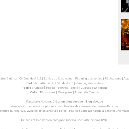
alité Cinéma
|
Cinéma de A à Z
|
Sorties de la semaine
|
Planning des sorties
|
Réalisateurs
|
Acte
Dvd
:
Actualité DVD
|
DVD de A à Z
|
Planning des sorties
People
:
Actualité People
|
Portrait People
|
Culculte
|
Entretiens
Culte
:
Films cultes
|
Gros plans
|
Autour du Cinéma
Partenaire Voyage:
Créer un blog voyage
|
Blog Voyage
Vous êtes un amateur de produits
bio
? Profitez des conseils de FemininBio.com.
istes du film Five, vivez en coloc avec vos potes ! Pourriez-vous aller jusqu'à
acheter une mais
Ce site est listé dans la catégorie
Cinéma
:
Actualité cinéma DVD
.