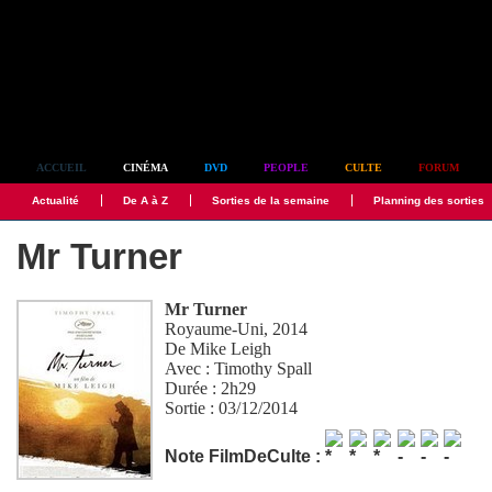
Simplement culte
ACCUEIL
CINÉMA
DVD
PEOPLE
CULTE
FORUM
Actualité
De A à Z
Sorties de la semaine
Planning des sorties
Mr Turner
Mr Turner
Royaume-Uni, 2014
De
Mike Leigh
Avec :
Timothy Spall
Durée : 2h29
Sortie : 03/12/2014
Note FilmDeCulte :