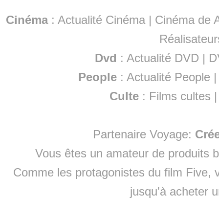
Cinéma
:
Actualité Cinéma
|
Cinéma de A
Réalisateur
Dvd
:
Actualité DVD
|
D
People
:
Actualité People
Culte
:
Films cultes
Partenaire Voyage:
Cré
Vous êtes un amateur de produits
b
Comme les protagonistes du film Five, v
jusqu'à
acheter 