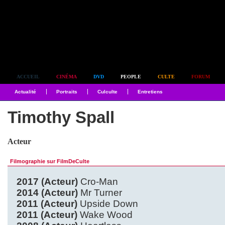
Simplement culte
ACCUEIL
CINÉMA
DVD
PEOPLE
CULTE
FORUM
Actualité
Portraits
Culculte
Entretiens
Timothy Spall
Acteur
Filmographie sur FilmDeCulte
2017 (Acteur)
Cro-Man
2014 (Acteur)
Mr Turner
2011 (Acteur)
Upside Down
2011 (Acteur)
Wake Wood