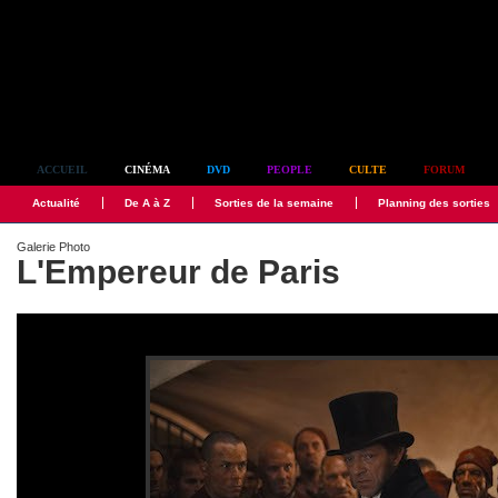
Simplement culte
ACCUEIL
CINÉMA
DVD
PEOPLE
CULTE
FORUM
Actualité
De A à Z
Sorties de la semaine
Planning des sorties
Galerie Photo
L'Empereur de Paris