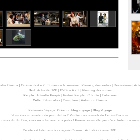
alité Cinéma
|
Cinéma de A à Z
|
Sorties de la semaine
|
Planning des sorties
|
Réalisateurs
|
Acte
Dvd
:
Actualité DVD
|
DVD de A à Z
|
Planning des sorties
People
:
Actualité People
|
Portrait People
|
Culculte
|
Entretiens
Culte
:
Films cultes
|
Gros plans
|
Autour du Cinéma
Partenaire Voyage:
Créer un blog voyage
|
Blog Voyage
Vous êtes un amateur de produits
bio
? Profitez des conseils de FemininBio.com.
istes du film Five, vivez en coloc avec vos potes ! Pourriez-vous aller jusqu'à
acheter une mais
Ce site est listé dans la catégorie
Cinéma
:
Actualité cinéma DVD
.