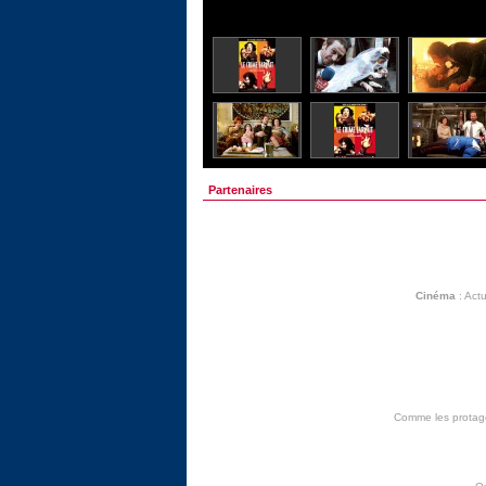
Partenaires
Cinéma
:
Actu
Comme les protagon