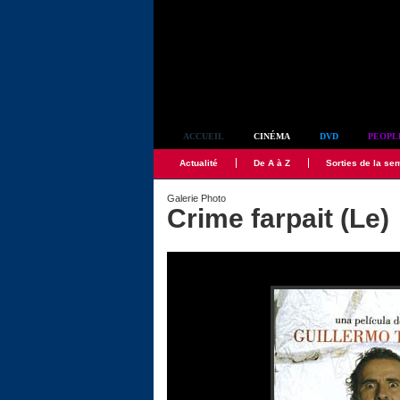
Simplement culte
ACCUEIL
CINÉMA
DVD
PEOPL
Actualité
De A à Z
Sorties de la se
Galerie Photo
Crime farpait (Le)