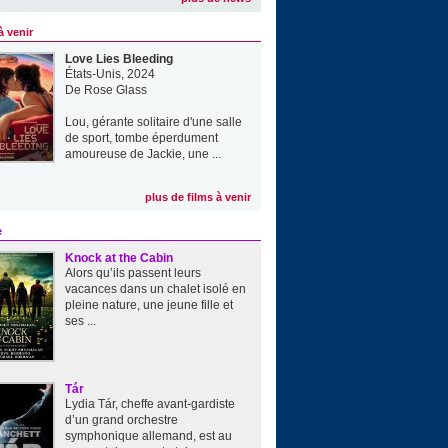
à venir
Love Lies Bleeding
États-Unis, 2024
De
Rose Glass
Lou, gérante solitaire d'une salle
de sport, tombe éperdument
amoureuse de Jackie, une ...
plus de films à venir
e
Knock at the Cabin
Alors qu’ils passent leurs
vacances dans un chalet isolé en
pleine nature, une jeune fille et
ses ...
Tár
Lydia Tár, cheffe avant-gardiste
d’un grand orchestre
symphonique allemand, est au