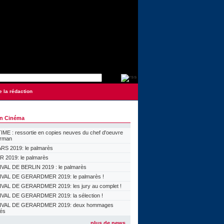
e la rédaction
on Cinéma
ME : ressortie en copies neuves du chef d'oeuvre
orman
S 2019: le palmarès
 2019: le palmarès
VAL DE BERLIN 2019 : le palmarès
VAL DE GERARDMER 2019: le palmarès !
VAL DE GERARDMER 2019: les jury au complet !
VAL DE GERARDMER 2019: la sélection !
IVAL DE GERARDMER 2019: deux hommages
lés
plus de news