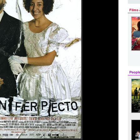
Films 
Peopl