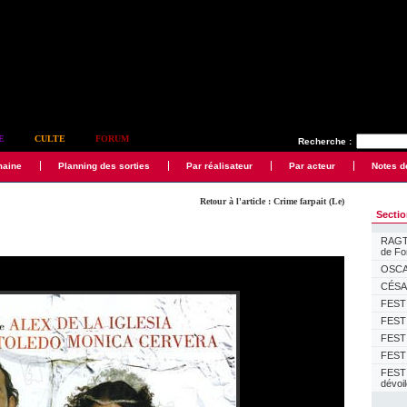
E
CULTE
FORUM
Recherche :
maine
Planning des sorties
Par réalisateur
Par acteur
Notes d
Retour à l'article : Crime farpait (Le)
Secti
RAGTI
de F
OSCAR
CÉSAR
FESTI
FESTI
FESTI
FESTI
FEST
dévoi