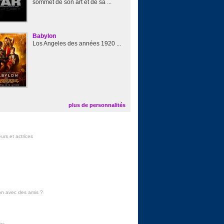
sommet de son art et de sa ...
Babylon
Los Angeles des années 1920 ...
plus de personnalités
urs et actrices
on avec des amis
?