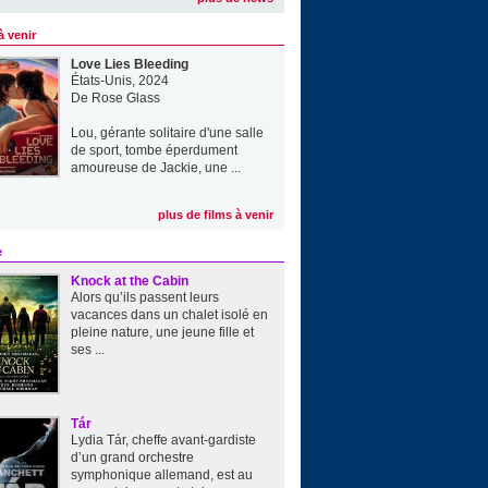
à venir
Love Lies Bleeding
États-Unis, 2024
De
Rose Glass
Lou, gérante solitaire d'une salle
de sport, tombe éperdument
amoureuse de Jackie, une ...
plus de films à venir
e
Knock at the Cabin
Alors qu’ils passent leurs
vacances dans un chalet isolé en
pleine nature, une jeune fille et
ses ...
Tár
Lydia Tár, cheffe avant-gardiste
d’un grand orchestre
symphonique allemand, est au