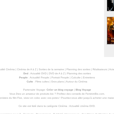
alité Cinéma
|
Cinéma de A à Z
|
Sorties de la semaine
|
Planning des sorties
|
Réalisateurs
|
Acte
Dvd
:
Actualité DVD
|
DVD de A à Z
|
Planning des sorties
People
:
Actualité People
|
Portrait People
|
Culculte
|
Entretiens
Culte
:
Films cultes
|
Gros plans
|
Autour du Cinéma
Partenaire Voyage:
Créer un blog voyage
|
Blog Voyage
Vous êtes un amateur de produits
bio
? Profitez des conseils de FemininBio.com.
istes du film Five, vivez en coloc avec vos potes ! Pourriez-vous aller jusqu'à
acheter une mais
Ce site est listé dans la catégorie
Cinéma
:
Actualité cinéma DVD
.