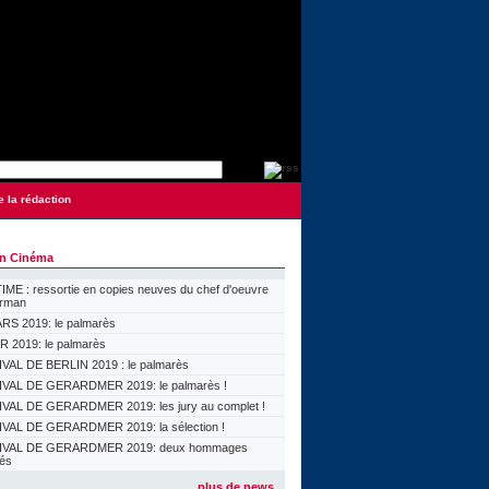
e la rédaction
on Cinéma
ME : ressortie en copies neuves du chef d'oeuvre
orman
S 2019: le palmarès
 2019: le palmarès
VAL DE BERLIN 2019 : le palmarès
VAL DE GERARDMER 2019: le palmarès !
VAL DE GERARDMER 2019: les jury au complet !
VAL DE GERARDMER 2019: la sélection !
IVAL DE GERARDMER 2019: deux hommages
lés
plus de news