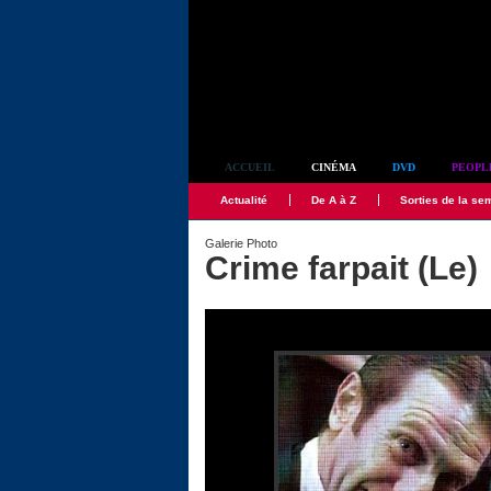
Simplement culte
ACCUEIL
CINÉMA
DVD
PEOPL
Actualité
De A à Z
Sorties de la se
Galerie Photo
Crime farpait (Le)