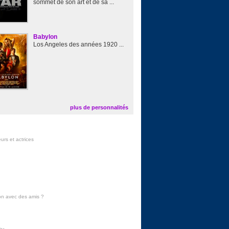
sommet de son art et de sa ...
Babylon
Los Angeles des années 1920 ...
plus de personnalités
urs et actrices
on avec des amis
?