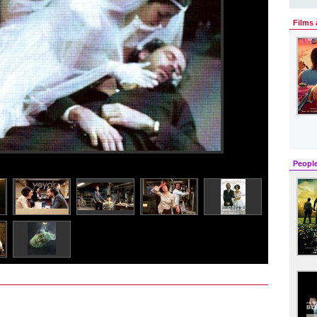
Films 
Peopl