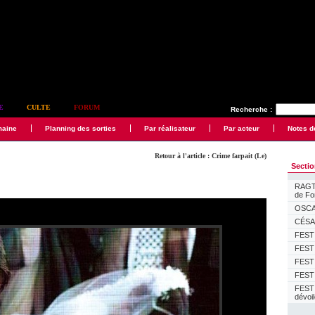
E
CULTE
FORUM
Recherche :
maine
Planning des sorties
Par réalisateur
Par acteur
Notes d
Retour à l'article : Crime farpait (Le)
Secti
RAGTI
de F
OSCAR
CÉSAR
FESTI
FESTI
FESTI
FESTI
FEST
dévoi