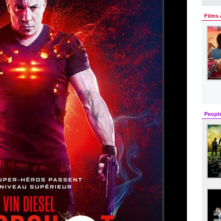
Films 
Peopl