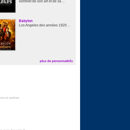
sommet de son art et de sa ...
Babylon
Los Angeles des années 1920 ...
plus de personnalités
urs et actrices