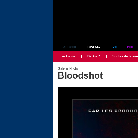
Simplement culte
ACCUEIL
CINÉMA
DVD
PEOPL
Actualité
De A à Z
Sorties de la se
Galerie Photo
Bloodshot