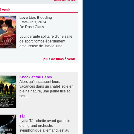
à venir
Love Lies Bleeding
États-Unis, 2024
De
Rose Glass
Lou, gérante solitaire d'une salle
de sport, tombe éperdument
amoureuse de Jackie, une ...
plus de films à venir
e
Knock at the Cabin
Alors qu’ils passent leurs
vacances dans un chalet isolé en
pleine nature, une jeune fille et
ses ...
Tár
Lydia Tár, cheffe avant-gardiste
d’un grand orchestre
symphonique allemand, est au