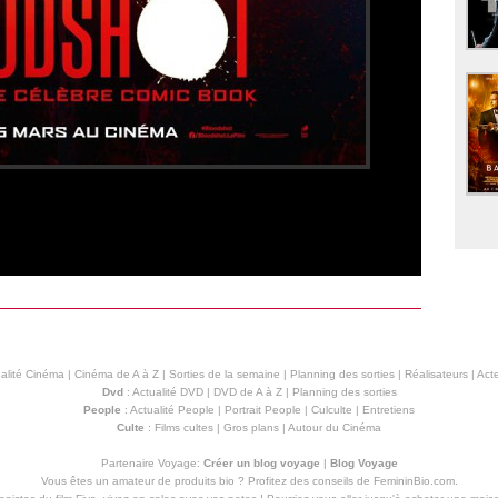
alité Cinéma
|
Cinéma de A à Z
|
Sorties de la semaine
|
Planning des sorties
|
Réalisateurs
|
Acte
Dvd
:
Actualité DVD
|
DVD de A à Z
|
Planning des sorties
People
:
Actualité People
|
Portrait People
|
Culculte
|
Entretiens
Culte
:
Films cultes
|
Gros plans
|
Autour du Cinéma
Partenaire Voyage:
Créer un blog voyage
|
Blog Voyage
Vous êtes un amateur de produits
bio
? Profitez des conseils de FemininBio.com.