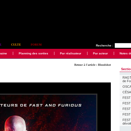
E
CULTE
FORUM
Recherche :
maine
Planning des sorties
Par réalisateur
Par acteur
Notes d
Retour à l'article : Bloodshot
Secti
RAGTI
de F
OSCAR
CÉSAR
FESTI
FESTI
FESTI
FESTI
FEST
dévoi