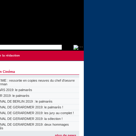
e la rédaction
on Cinéma
ME : ressortie en copies neuves du chef d'oeuvre
orman
S 2019: le palmarès
 2019: le palmarès
VAL DE BERLIN 2019 : le palmarès
VAL DE GERARDMER 2019: le palmarès !
VAL DE GERARDMER 2019: les jury au complet !
VAL DE GERARDMER 2019: la sélection !
IVAL DE GERARDMER 2019: deux hommages
lés
plus de news