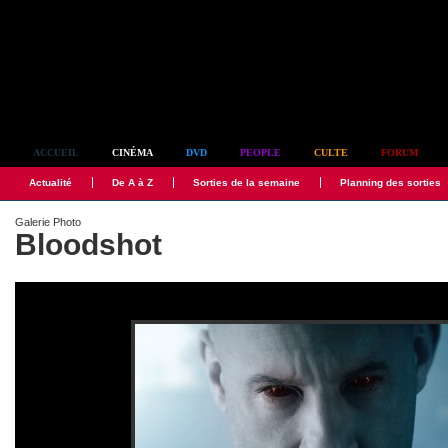
Simplement culte
ACCUEIL
CINÉMA
DVD
PEOPLE
CULTE
FORUM
Actualité
De A à Z
Sorties de la semaine
Planning des sorties
Galerie Photo
Bloodshot