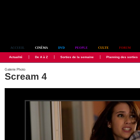
Simplement culte
ACCUEIL
CINÉMA
DVD
PEOPLE
CULTE
FORUM
Actualité
De A à Z
Sorties de la semaine
Planning des sorties
Galerie Photo
Scream 4