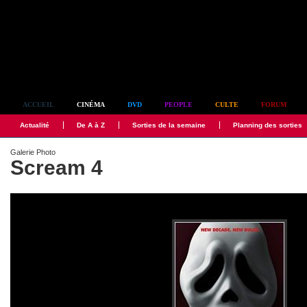
Simplement culte
ACCUEIL
CINÉMA
DVD
PEOPLE
CULTE
FORUM
Actualité
De A à Z
Sorties de la semaine
Planning des sorties
Galerie Photo
Scream 4