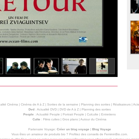
alité Cinéma
|
Cinéma de A à Z
|
Sorties de la semaine
|
Planning des sorties
|
Réalisateurs
|
Acte
Dvd
:
Actualité DVD
|
DVD de A à Z
|
Planning des sorties
People
:
Actualité People
|
Portrait People
|
Culculte
|
Entretiens
Culte
:
Films cultes
|
Gros plans
|
Autour du Cinéma
Partenaire Voyage:
Créer un blog voyage
|
Blog Voyage
Vous êtes un amateur de produits
bio
? Profitez des conseils de FemininBio.com.