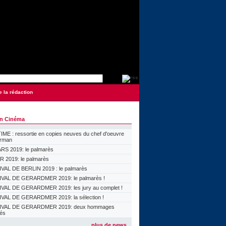
e la rédaction
on Cinéma
ME : ressortie en copies neuves du chef d'oeuvre
orman
S 2019: le palmarès
 2019: le palmarès
VAL DE BERLIN 2019 : le palmarès
VAL DE GERARDMER 2019: le palmarès !
VAL DE GERARDMER 2019: les jury au complet !
VAL DE GERARDMER 2019: la sélection !
IVAL DE GERARDMER 2019: deux hommages
lés
plus de news