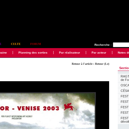
E
CULTE
FORUM
Recherche :
maine
Planning des sorties
Par réalisateur
Par acteur
Notes d
Retour à l'article : Retour (Le)
Secti
RAGTI
de F
OSCAR
CÉSAR
FESTI
FESTI
FESTI
FESTI
FEST
dévoi