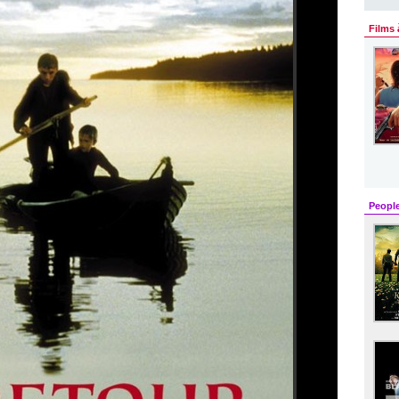
Films 
Peopl