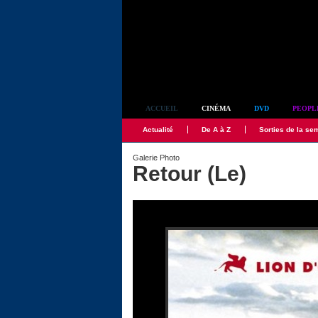
Simplement culte
ACCUEIL
CINÉMA
DVD
PEOPL
Actualité
De A à Z
Sorties de la se
Galerie Photo
Retour (Le)