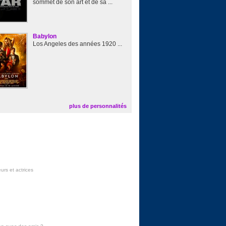
sommet de son art et de sa ...
Babylon
Los Angeles des années 1920 ...
plus de personnalités
urs et actrices