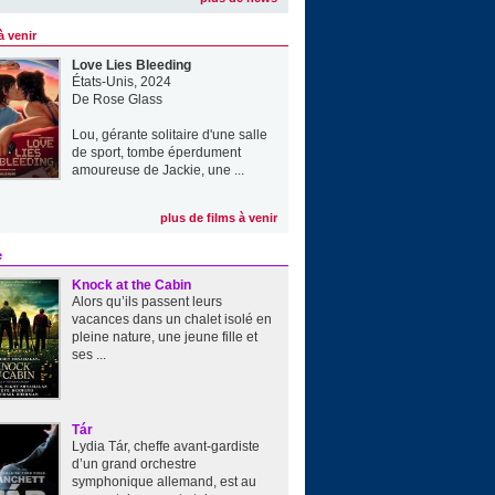
à venir
Love Lies Bleeding
États-Unis, 2024
De
Rose Glass
Lou, gérante solitaire d'une salle
de sport, tombe éperdument
amoureuse de Jackie, une ...
plus de films à venir
e
Knock at the Cabin
Alors qu’ils passent leurs
vacances dans un chalet isolé en
pleine nature, une jeune fille et
ses ...
Tár
Lydia Tár, cheffe avant-gardiste
d’un grand orchestre
symphonique allemand, est au