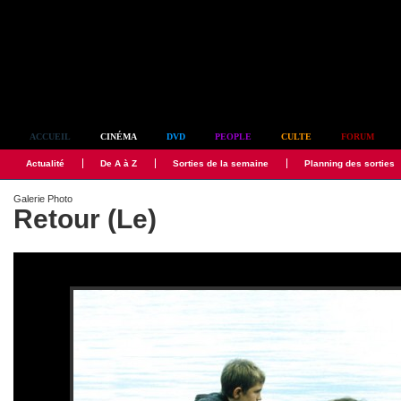
Simplement culte
ACCUEIL
CINÉMA
DVD
PEOPLE
CULTE
FORUM
Actualité
De A à Z
Sorties de la semaine
Planning des sorties
Galerie Photo
Retour (Le)