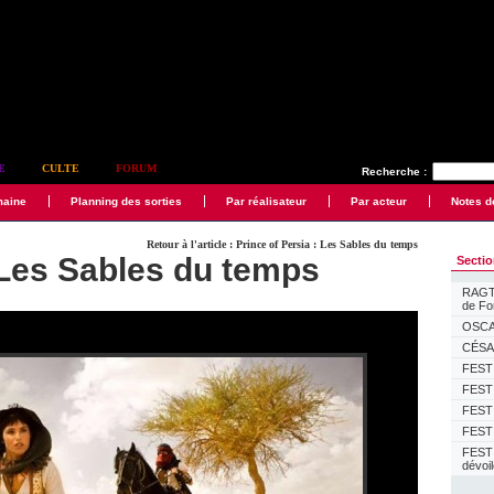
E
CULTE
FORUM
Recherche :
maine
Planning des sorties
Par réalisateur
Par acteur
Notes d
Retour à l'article : Prince of Persia : Les Sables du temps
 Les Sables du temps
Secti
RAGTI
de F
OSCAR
CÉSAR
FESTI
FESTI
FESTI
FESTI
FEST
dévoi