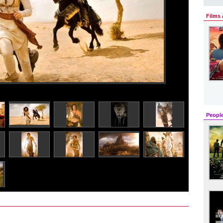
Films 
Peopl