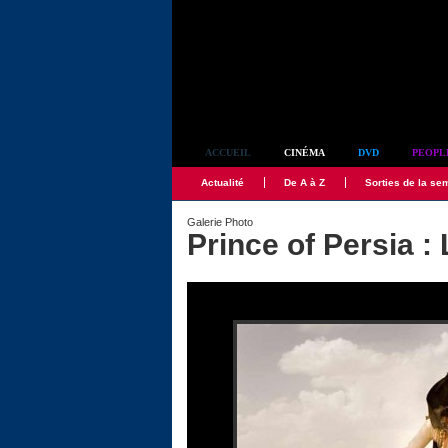
Simplement culte
ACCUEIL
CINÉMA
DVD
PEOPL
Actualité
De A à Z
Sorties de la se
Galerie Photo
Prince of Persia :