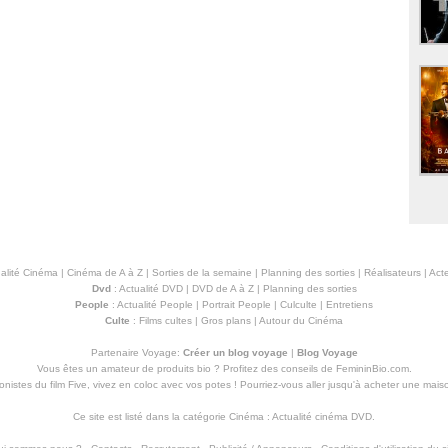
alité Cinéma
|
Cinéma de A à Z
|
Sorties de la semaine
|
Planning des sorties
|
Réalisateurs
|
Acte
Dvd
:
Actualité DVD
|
DVD de A à Z
|
Planning des sorties
People
:
Actualité People
|
Portrait People
|
Culculte
|
Entretiens
Culte
:
Films cultes
|
Gros plans
|
Autour du Cinéma
Partenaire Voyage:
Créer un blog voyage
|
Blog Voyage
Vous êtes un amateur de produits
bio
? Profitez des conseils de FemininBio.com.
istes du film Five, vivez en coloc avec vos potes ! Pourriez-vous aller jusqu'à
acheter une mais
Ce site est listé dans la catégorie
Cinéma
:
Actualité cinéma DVD
.