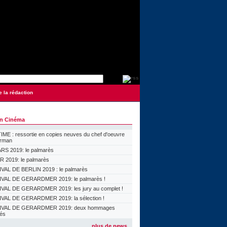
e la rédaction
on Cinéma
ME : ressortie en copies neuves du chef d'oeuvre
orman
S 2019: le palmarès
 2019: le palmarès
VAL DE BERLIN 2019 : le palmarès
VAL DE GERARDMER 2019: le palmarès !
VAL DE GERARDMER 2019: les jury au complet !
VAL DE GERARDMER 2019: la sélection !
IVAL DE GERARDMER 2019: deux hommages
lés
plus de news