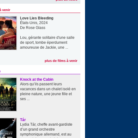
à venir
Love Lies Bleeding
États-Unis, 2024
De
Rose Glass
Lou, gérante solitaire d'une salle
de sport, tombe éperdument
amoureuse de Jackie, une ...
plus de films à venir
e
Knock at the Cabin
Alors qu’ils passent leurs
vacances dans un chalet isolé en
pleine nature, une jeune fille et
ses ...
Tár
Lydia Tár, cheffe avant-gardiste
d’un grand orchestre
symphonique allemand, est au