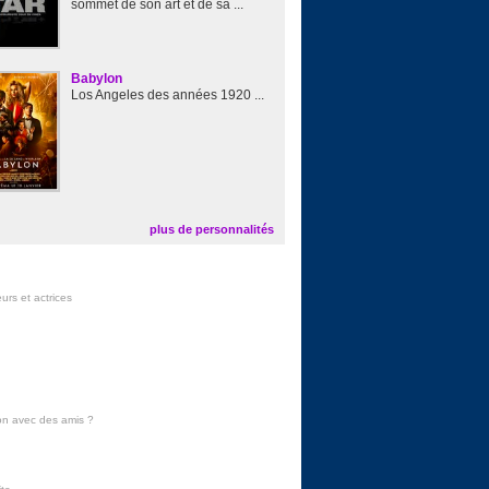
sommet de son art et de sa ...
Babylon
Los Angeles des années 1920 ...
plus de personnalités
urs et actrices
on avec des amis
?