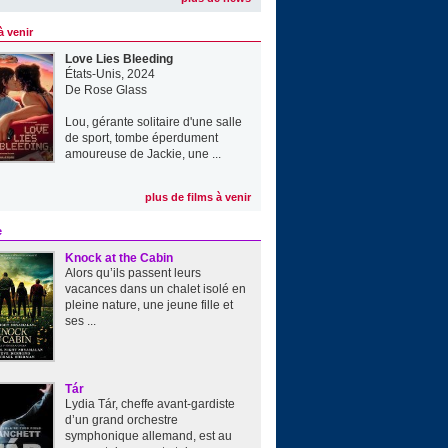
à venir
Love Lies Bleeding
États-Unis, 2024
De
Rose Glass
Lou, gérante solitaire d'une salle
de sport, tombe éperdument
amoureuse de Jackie, une ...
plus de films à venir
e
Knock at the Cabin
Alors qu’ils passent leurs
vacances dans un chalet isolé en
pleine nature, une jeune fille et
ses ...
Tár
Lydia Tár, cheffe avant-gardiste
d’un grand orchestre
symphonique allemand, est au