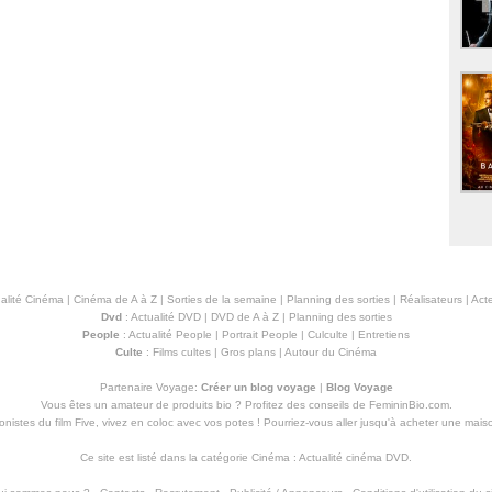
alité Cinéma
|
Cinéma de A à Z
|
Sorties de la semaine
|
Planning des sorties
|
Réalisateurs
|
Acte
Dvd
:
Actualité DVD
|
DVD de A à Z
|
Planning des sorties
People
:
Actualité People
|
Portrait People
|
Culculte
|
Entretiens
Culte
:
Films cultes
|
Gros plans
|
Autour du Cinéma
Partenaire Voyage:
Créer un blog voyage
|
Blog Voyage
Vous êtes un amateur de produits
bio
? Profitez des conseils de FemininBio.com.
istes du film Five, vivez en coloc avec vos potes ! Pourriez-vous aller jusqu'à
acheter une mais
Ce site est listé dans la catégorie
Cinéma
:
Actualité cinéma DVD
.