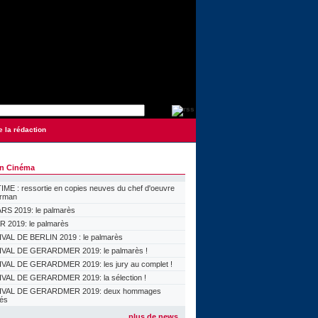
e la rédaction
on Cinéma
ME : ressortie en copies neuves du chef d'oeuvre
orman
S 2019: le palmarès
 2019: le palmarès
VAL DE BERLIN 2019 : le palmarès
VAL DE GERARDMER 2019: le palmarès !
VAL DE GERARDMER 2019: les jury au complet !
VAL DE GERARDMER 2019: la sélection !
IVAL DE GERARDMER 2019: deux hommages
lés
plus de news