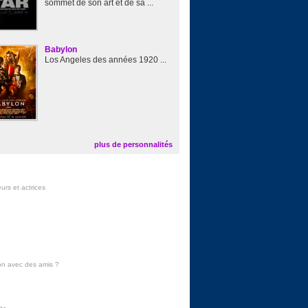
sommet de son art et de sa ...
Babylon
Los Angeles des années 1920 ...
plus de personnalités
urs et actrices
on avec des amis
?