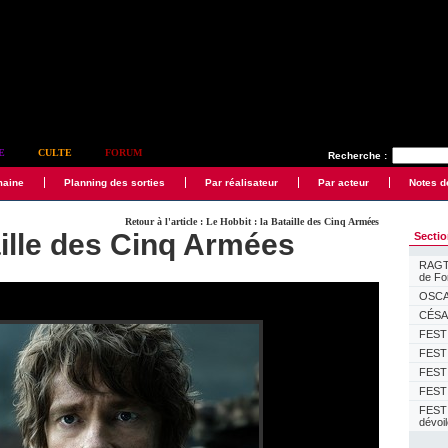
E
CULTE
FORUM
Recherche :
maine
Planning des sorties
Par réalisateur
Par acteur
Notes d
Retour à l'article : Le Hobbit : la Bataille des Cinq Armées
aille des Cinq Armées
Secti
RAGTI
de F
OSCAR
CÉSAR
FESTI
FESTI
FESTI
FESTI
FEST
dévoi