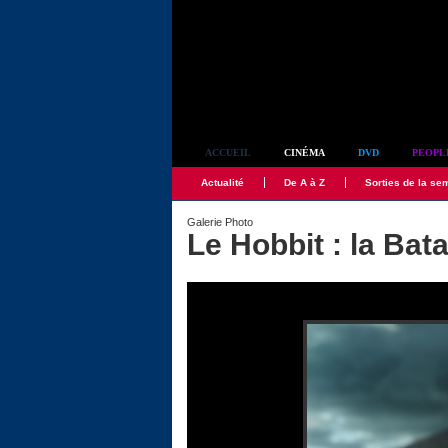
Simplement culte
ACCUEIL
CINÉMA
DVD
PEOPL
Actualité
De A à Z
Sorties de la se
Galerie Photo
Le Hobbit : la Bat