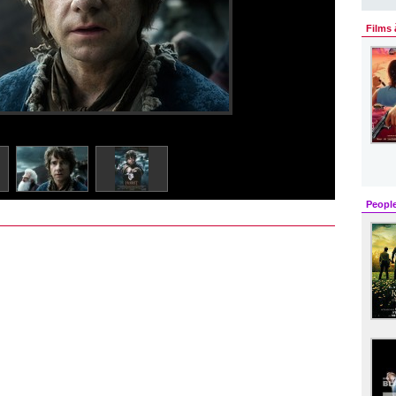
Films 
Peopl