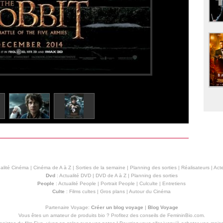
alité Cinéma
|
Cinéma de A à Z
|
Sorties de la semaine
|
Planning des sorties
|
Réalisateurs
|
Acte
Dvd
:
Actualité DVD
|
DVD de A à Z
|
Planning des sorties
People
:
Actualité People
|
Portrait People
|
Culculte
|
Entretiens
Culte
:
Films cultes
|
Gros plans
|
Autour du Cinéma
Partenaire Voyage:
Créer un blog voyage
|
Blog Voyage
Vous êtes un amateur de produits
bio
? Profitez des conseils de FemininBio.com.