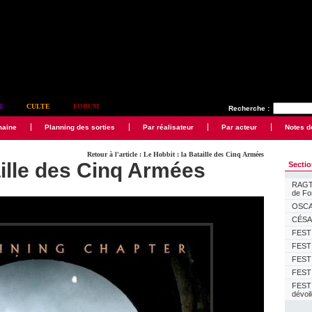
E
CULTE
FORUM
Recherche :
maine
Planning des sorties
Par réalisateur
Par acteur
Notes d
Retour à l'article : Le Hobbit : la Bataille des Cinq Armées
aille des Cinq Armées
Secti
RAGTI
de F
OSCAR
CÉSAR
FESTI
FESTI
FESTI
FESTI
FEST
dévoi