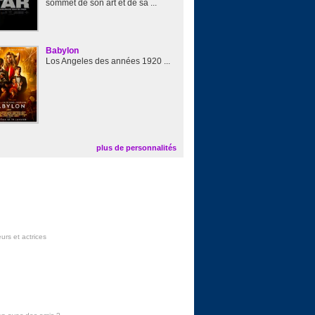
sommet de son art et de sa ...
Babylon
Los Angeles des années 1920 ...
plus de personnalités
urs et actrices