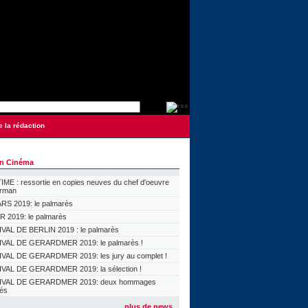
e la rédaction
on Cinéma
ME : ressortie en copies neuves du chef d'oeuvre
orman
S 2019: le palmarès
 2019: le palmarès
VAL DE BERLIN 2019 : le palmarès
VAL DE GERARDMER 2019: le palmarès !
VAL DE GERARDMER 2019: les jury au complet !
VAL DE GERARDMER 2019: la sélection !
IVAL DE GERARDMER 2019: deux hommages
lés
plus de news