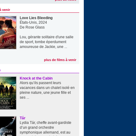
à venir
Love Lies Bleeding
États-Unis, 2024
De
Rose Glass
Lou, gérante solitaire d'une salle
de sport, tombe éperdument
amoureuse de Jackie, une ...
plus de films à venir
e
Knock at the Cabin
Alors qu’ils passent leurs
vacances dans un chalet isolé en
pleine nature, une jeune fille et
ses ...
Tár
Lydia Tár, cheffe avant-gardiste
d’un grand orchestre
symphonique allemand, est au