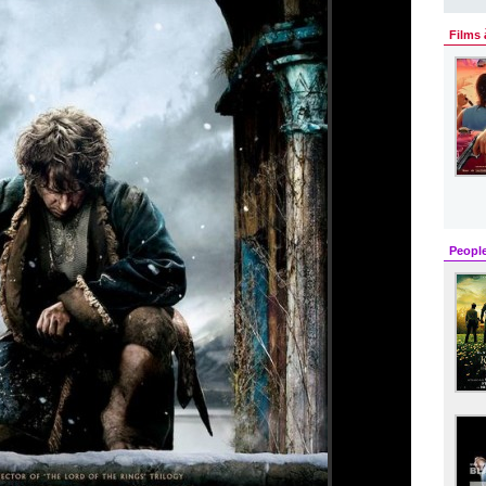
Films 
Peopl