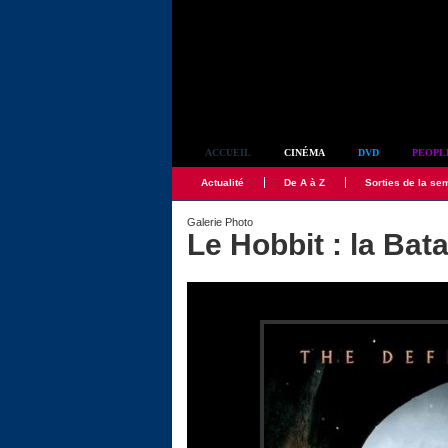
Simplement culte
ACCUEIL
CINÉMA
DVD
PEOPL
Actualité
De A à Z
Sorties de la se
Galerie Photo
Le Hobbit : la Bat