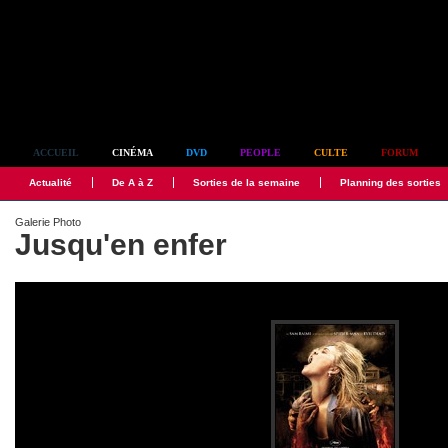
Simplement culte
ACCUEIL
CINÉMA
DVD
PEOPLE
CULTE
FORUM
Actualité
De A à Z
Sorties de la semaine
Planning des sorties
Galerie Photo
Jusqu'en enfer