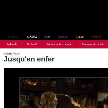
Simplement culte
ACCUEIL
CINÉMA
DVD
PEOPLE
CULTE
FORUM
Actualité
De A à Z
Sorties de la semaine
Planning des sorties
Galerie Photo
Jusqu'en enfer