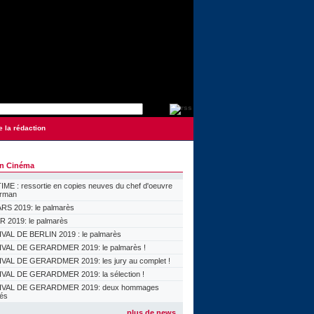
e la rédaction
on Cinéma
ME : ressortie en copies neuves du chef d'oeuvre
orman
S 2019: le palmarès
 2019: le palmarès
VAL DE BERLIN 2019 : le palmarès
VAL DE GERARDMER 2019: le palmarès !
VAL DE GERARDMER 2019: les jury au complet !
VAL DE GERARDMER 2019: la sélection !
IVAL DE GERARDMER 2019: deux hommages
lés
plus de news