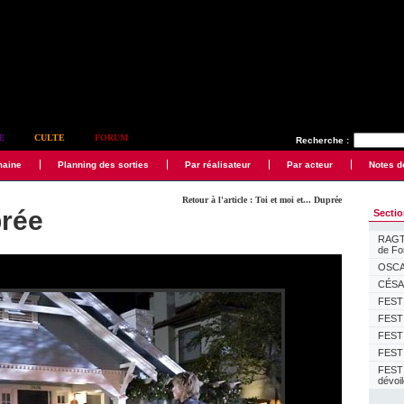
E
CULTE
FORUM
Recherche :
maine
Planning des sorties
Par réalisateur
Par acteur
Notes d
Retour à l'article : Toi et moi et... Duprée
prée
Secti
RAGTI
de F
OSCAR
CÉSAR
FESTI
FESTI
FESTI
FESTI
FEST
dévoi