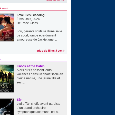
à venir
Love Lies Bleeding
États-Unis, 2024
De
Rose Glass
Lou, gérante solitaire d'une salle
de sport, tombe éperdument
amoureuse de Jackie, une ...
plus de films à venir
e
Knock at the Cabin
Alors qu’ils passent leurs
vacances dans un chalet isolé en
pleine nature, une jeune fille et
ses ...
Tár
Lydia Tár, cheffe avant-gardiste
d’un grand orchestre
symphonique allemand, est au