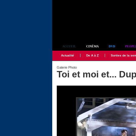
Simplement culte
ACCUEIL
CINÉMA
DVD
PEOPL
Actualité
De A à Z
Sorties de la se
Galerie Photo
Toi et moi et... Du