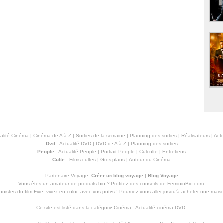
alité Cinéma
|
Cinéma de A à Z
|
Sorties de la semaine
|
Planning des sorties
|
Réalisateurs
|
Acte
Dvd
:
Actualité DVD
|
DVD de A à Z
|
Planning des sorties
People
:
Actualité People
|
Portrait People
|
Culculte
|
Entretiens
Culte
:
Films cultes
|
Gros plans
|
Autour du Cinéma
Partenaire Voyage:
Créer un blog voyage
|
Blog Voyage
Vous êtes un amateur de produits
bio
? Profitez des conseils de FemininBio.com.
istes du film Five, vivez en coloc avec vos potes ! Pourriez-vous aller jusqu'à
acheter une mais
Ce site est listé dans la catégorie
Cinéma
:
Actualité cinéma DVD
.