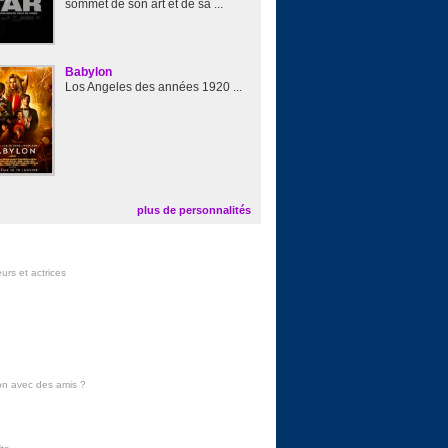
sommet de son art et de sa ...
Babylon
Los Angeles des années 1920 ...
plus de personnalités
urs et actrices
on avec des amis
?