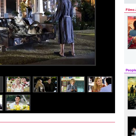
Films 
Peopl