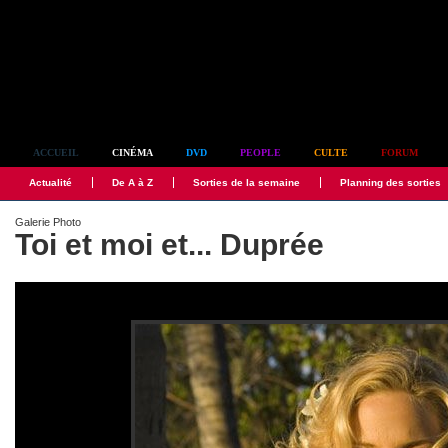
Simplement culte
ACCUEIL
CINÉMA
DVD
PEOPLE
CULTE
FORUM
Actualité
De A à Z
Sorties de la semaine
Planning des sorties
Galerie Photo
Toi et moi et... Duprée