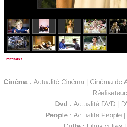
Partenaires
Cinéma
:
Actualité Cinéma
|
Cinéma de A
Réalisateur
Dvd
:
Actualité DVD
|
D
People
:
Actualité People
Culte
:
Films cultes