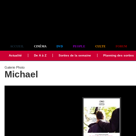
Simplement culte
ACCUEIL
CINÉMA
DVD
PEOPLE
CULTE
FORUM
Actualité
De A à Z
Sorties de la semaine
Planning des sorties
Galerie Photo
Michael