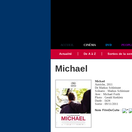
Simplement culte
ACCUEIL
CINÉMA
DVD
PEOPL
Actualité
De A à Z
Sorties de la se
Michael
Michael
Autriche, 2011
De
Markus Schleinzer
Scénario :
Markus Schleinzer
Avec :
Michael Fuith
Photo :
Gerald Kerkletz
Durée : 1h34
Sortie : 09/11/2011
Note FilmDeCulte :