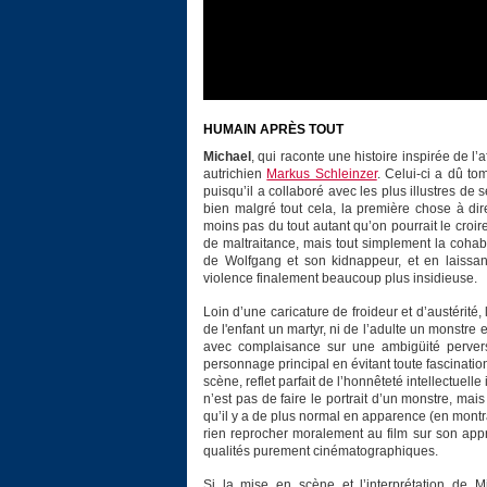
HUMAIN APRÈS TOUT
Michael
, qui raconte une histoire inspirée de l
autrichien
Markus Schleinzer
. Celui-ci a dû to
puisqu’il a collaboré avec les plus illustres de
bien malgré tout cela, la première chose à di
moins pas du tout autant qu’on pourrait le croir
de maltraitance, mais tout simplement la cohab
de Wolfgang et son kidnappeur, et en laissan
violence finalement beaucoup plus insidieuse.
Loin d’une caricature de froideur et d’austérité, 
de l'enfant un martyr, ni de l’adulte un monstre 
avec complaisance sur une ambigüité pervers
personnage principal en évitant toute fascinatio
scène, reflet parfait de l’honnêteté intellectuell
n’est pas de faire le portrait d’un monstre, mai
qu’il y a de plus normal en apparence (en montr
rien reprocher moralement au film sur son appro
qualités purement cinématographiques.
Si la mise en scène et l’interprétation de Mi