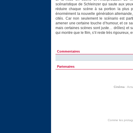
scénaristique de Schleinzer qui saute aux yeux.
réduire chaque scène à sa portion la plus pe
énormément la nouvelle génération allemande
cités. Car non seulement le scénario est part
amener une certaine touche d’humour, et ce sa
mais certaines scènes sont juste… drôles) et s
qui montre que le film, s’il reste très rigoureux, es
Commentaires
Partenaires
Cinéma
:
Actu
Comme les protagon