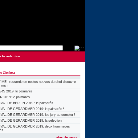
e la rédaction
on Cinéma
ME : ressortie en copies neuves du chef d'oeuvre
orman
S 2019: le palmarès
 2019: le palmarès
VAL DE BERLIN 2019 : le palmarès
VAL DE GERARDMER 2019: le palmarès !
VAL DE GERARDMER 2019: les jury au complet !
VAL DE GERARDMER 2019: la sélection !
IVAL DE GERARDMER 2019: deux hommages
lés
plus de news