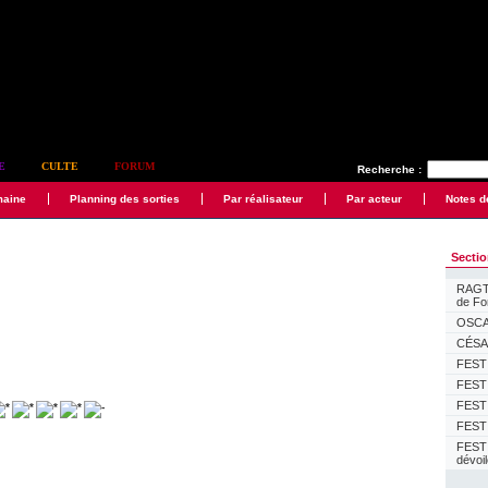
E
CULTE
FORUM
Recherche :
maine
Planning des sorties
Par réalisateur
Par acteur
Notes d
Secti
RAGTI
de F
OSCAR
CÉSAR
FESTI
FESTI
FESTI
FESTI
FEST
dévoi