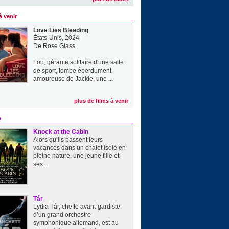
à venir
Love Lies Bleeding
États-Unis, 2024
De
Rose Glass
Lou, gérante solitaire d'une salle
de sport, tombe éperdument
amoureuse de Jackie, une ...
plus de films à venir
e
Knock at the Cabin
Alors qu’ils passent leurs
vacances dans un chalet isolé en
pleine nature, une jeune fille et
ses ...
Tár
Lydia Tár, cheffe avant-gardiste
d’un grand orchestre
symphonique allemand, est au