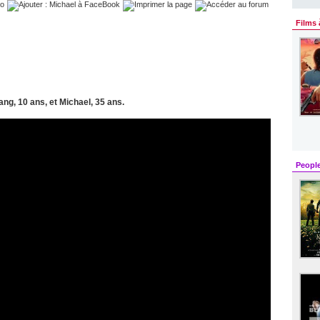
Films 
g, 10 ans, et Michael, 35 ans.
Peopl