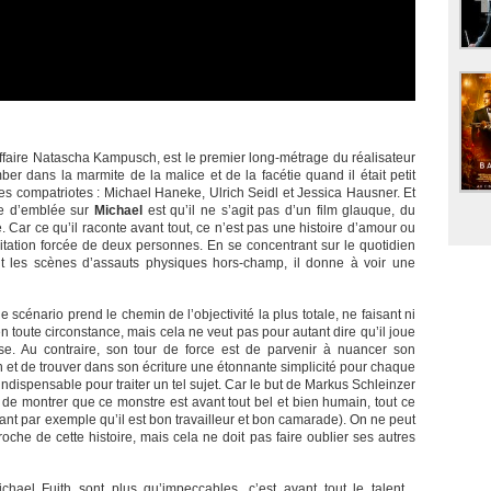
’affaire Natascha Kampusch, est le premier long-métrage du réalisateur
mber dans la marmite de la malice et de la facétie quand il était petit
 ses compatriotes : Michael Haneke, Ulrich Seidl et Jessica Hausner. Et
re d’emblée sur
Michael
est qu’il ne s’agit pas d’un film glauque, du
e. Car ce qu’il raconte avant tout, ce n’est pas une histoire d’amour ou
itation forcée de deux personnes. En se concentrant sur le quotidien
t les scènes d’assauts physiques hors-champ, il donne à voir une
le scénario prend le chemin de l’objectivité la plus totale, ne faisant ni
en toute circonstance, mais cela ne veut pas pour autant dire qu’il joue
e. Au contraire, son tour de force est de parvenir à nuancer son
n et de trouver dans son écriture une étonnante simplicité pour chaque
e indispensable pour traiter un tel sujet. Car le but de Markus Schleinzer
s de montrer que ce monstre est avant tout bel et bien humain, tout ce
ant par exemple qu’il est bon travailleur et bon camarade). On ne peut
che de cette histoire, mais cela ne doit pas faire oublier ses autres
chael Fuith sont plus qu’impeccables, c’est avant tout le talent