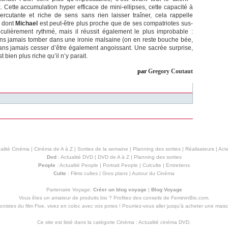
 Cette accumulation hyper efficace de mini-ellipses, cette capacité à
rcutante et riche de sens sans rien laisser traîner, cela rappelle
, dont
Michael
est peut-être plus proche que de ses compatriotes sus-
iculièrement rythmé, mais il réussit également le plus improbable :
ns jamais tomber dans une ironie malsaine (on en reste bouche bée,
ans jamais cesser d’être également angoissant. Une sacrée surprise,
t bien plus riche qu’il n’y parait.
par
Gregory Coutaut
alité Cinéma
|
Cinéma de A à Z
|
Sorties de la semaine
|
Planning des sorties
|
Réalisateurs
|
Acte
Dvd
:
Actualité DVD
|
DVD de A à Z
|
Planning des sorties
People
:
Actualité People
|
Portrait People
|
Culculte
|
Entretiens
Culte
:
Films cultes
|
Gros plans
|
Autour du Cinéma
Partenaire Voyage:
Créer un blog voyage
|
Blog Voyage
Vous êtes un amateur de produits
bio
? Profitez des conseils de FemininBio.com.
istes du film Five, vivez en coloc avec vos potes ! Pourriez-vous aller jusqu'à
acheter une mais
Ce site est listé dans la catégorie
Cinéma
:
Actualité cinéma DVD
.