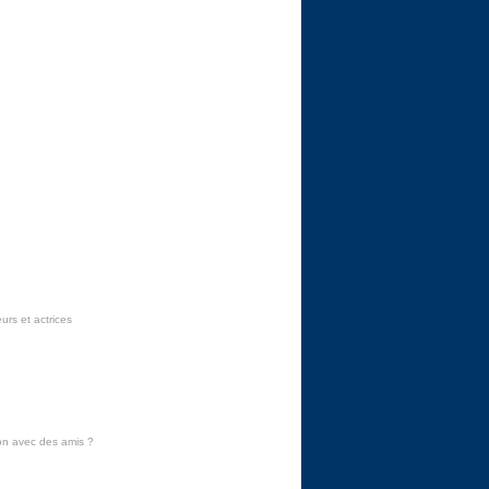
urs et actrices
on avec des amis
?