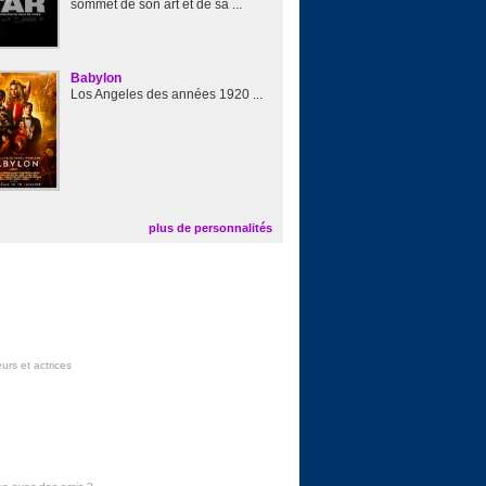
sommet de son art et de sa ...
Babylon
Los Angeles des années 1920 ...
plus de personnalités
urs et actrices