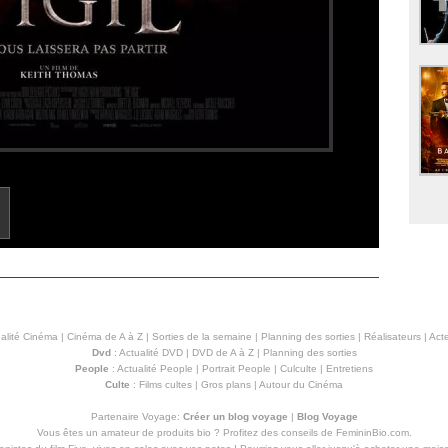
alité Cinéma
|
Cinéma de A à Z
|
Sorties de la semaine
|
Planning des sorties
|
Réalisateurs
|
Acte
Dvd
:
Actualité DVD
|
DVD de A à Z
|
Planning des sorties
People
:
Actualité People
|
Portrait People
|
Culculte
|
Entretiens
Culte
:
Films cultes
|
Gros plans
|
Autour du Cinéma
Partenaire Voyage:
Créer un blog voyage
|
Blog Voyage
Vous êtes un amateur de produits
bio
? Profitez des conseils de FemininBio.com.