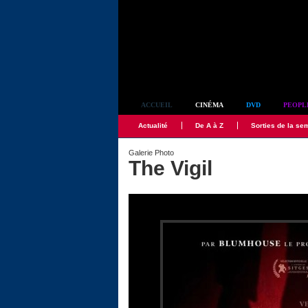
Simplement culte
ACCUEIL
CINÉMA
DVD
PEOPL
Actualité
De A à Z
Sorties de la se
Galerie Photo
The Vigil