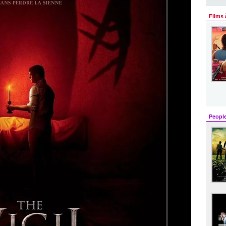
Films 
Peopl