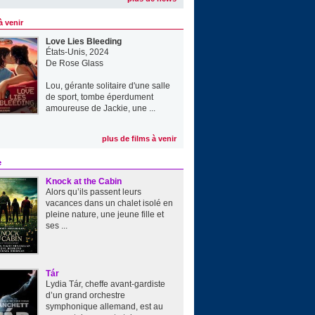
à venir
Love Lies Bleeding
États-Unis, 2024
De
Rose Glass
Lou, gérante solitaire d'une salle
de sport, tombe éperdument
amoureuse de Jackie, une ...
plus de films à venir
e
Knock at the Cabin
Alors qu’ils passent leurs
vacances dans un chalet isolé en
pleine nature, une jeune fille et
ses ...
Tár
Lydia Tár, cheffe avant-gardiste
d’un grand orchestre
symphonique allemand, est au