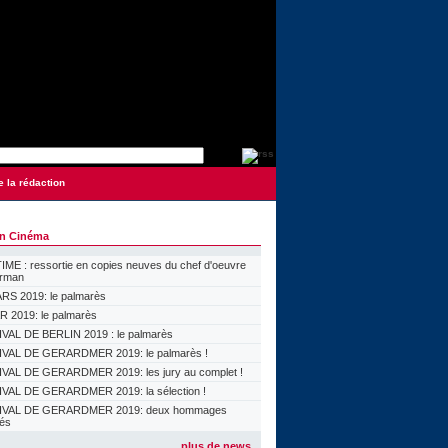
e la rédaction
on Cinéma
ME : ressortie en copies neuves du chef d'oeuvre
orman
S 2019: le palmarès
 2019: le palmarès
VAL DE BERLIN 2019 : le palmarès
VAL DE GERARDMER 2019: le palmarès !
VAL DE GERARDMER 2019: les jury au complet !
VAL DE GERARDMER 2019: la sélection !
IVAL DE GERARDMER 2019: deux hommages
lés
plus de news