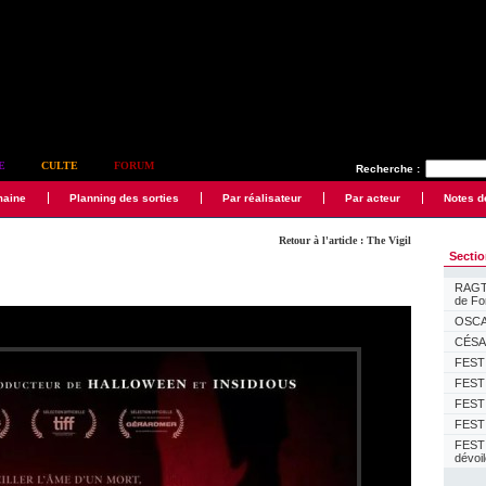
E
CULTE
FORUM
Recherche :
maine
Planning des sorties
Par réalisateur
Par acteur
Notes d
Retour à l'article : The Vigil
Secti
RAGTI
de F
OSCAR
CÉSAR
FESTI
FESTI
FESTI
FESTI
FEST
dévoi