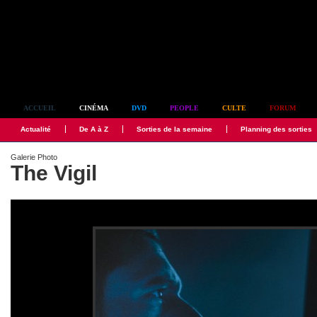
Simplement culte
ACCUEIL
CINÉMA
DVD
PEOPLE
CULTE
FORUM
Actualité
De A à Z
Sorties de la semaine
Planning des sorties
Galerie Photo
The Vigil