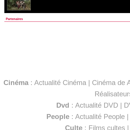
Partenaires
Cinéma
:
Actualité Cinéma
|
Cinéma de A
Réalisateur
Dvd
:
Actualité DVD
|
D
People
:
Actualité People
Culte
:
Films cultes