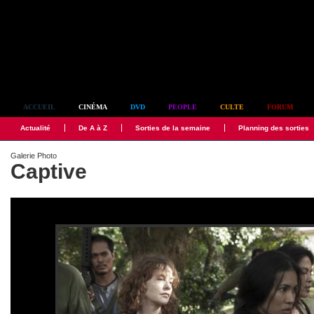
Simplement culte
ACCUEIL
CINÉMA
DVD
PEOPLE
CULTE
FORUM
Actualité
De A à Z
Sorties de la semaine
Planning des sorties
Galerie Photo
Captive