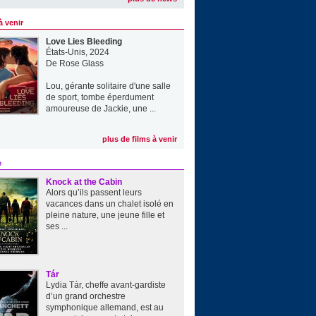
à venir
Love Lies Bleeding
États-Unis, 2024
De
Rose Glass
Lou, gérante solitaire d'une salle
de sport, tombe éperdument
amoureuse de Jackie, une ...
plus de films à venir
e
Knock at the Cabin
Alors qu’ils passent leurs
vacances dans un chalet isolé en
pleine nature, une jeune fille et
ses ...
Tár
Lydia Tár, cheffe avant-gardiste
d’un grand orchestre
symphonique allemand, est au