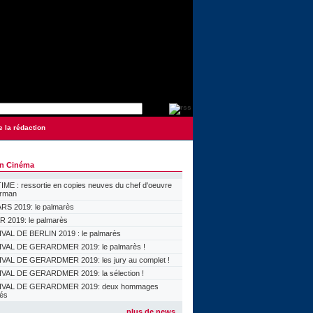
e la rédaction
on Cinéma
ME : ressortie en copies neuves du chef d'oeuvre
orman
S 2019: le palmarès
 2019: le palmarès
VAL DE BERLIN 2019 : le palmarès
VAL DE GERARDMER 2019: le palmarès !
VAL DE GERARDMER 2019: les jury au complet !
VAL DE GERARDMER 2019: la sélection !
IVAL DE GERARDMER 2019: deux hommages
lés
plus de news