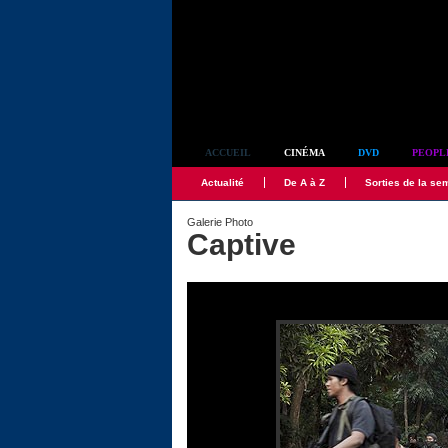
Simplement culte
ACCUEIL
CINÉMA
DVD
PEOPL
Actualité
De A à Z
Sorties de la se
Galerie Photo
Captive