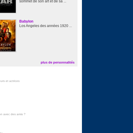
sommet de son art et de sa ...
Babylon
Los Angeles des années 1920 ...
plus de personnalités
urs et actrices
on avec des amis
?