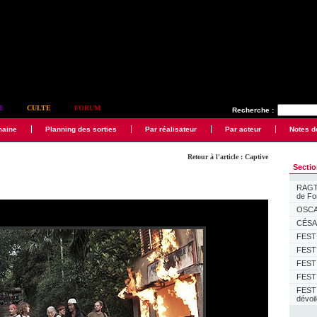
E
CULTE
FORUM
Recherche :
maine
Planning des sorties
Par réalisateur
Par acteur
Notes d
Retour à l'article : Captive
Secti
RAGTI
de F
OSCAR
CÉSAR
FESTI
FESTI
FESTI
FESTI
FEST
dévoi