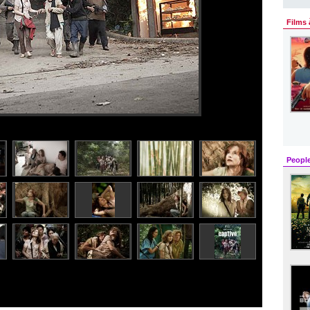
Films 
Peopl