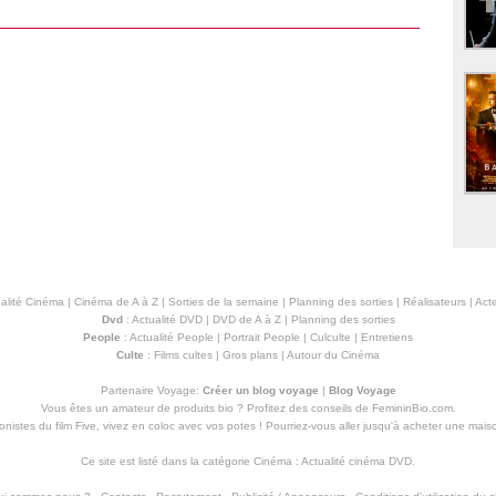
alité Cinéma
|
Cinéma de A à Z
|
Sorties de la semaine
|
Planning des sorties
|
Réalisateurs
|
Acte
Dvd
:
Actualité DVD
|
DVD de A à Z
|
Planning des sorties
People
:
Actualité People
|
Portrait People
|
Culculte
|
Entretiens
Culte
:
Films cultes
|
Gros plans
|
Autour du Cinéma
Partenaire Voyage:
Créer un blog voyage
|
Blog Voyage
Vous êtes un amateur de produits
bio
? Profitez des conseils de FemininBio.com.
istes du film Five, vivez en coloc avec vos potes ! Pourriez-vous aller jusqu'à
acheter une mais
Ce site est listé dans la catégorie
Cinéma
:
Actualité cinéma DVD
.