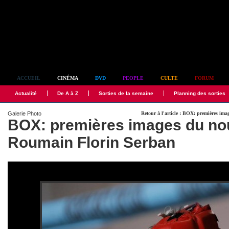
Simplement culte
ACCUEIL
CINÉMA
DVD
PEOPLE
CULTE
FORUM
Actualité
De A à Z
Sorties de la semaine
Planning des sorties
Galerie Photo
Retour à l'article : BOX: premières i
BOX: premières images du no
Roumain Florin Serban