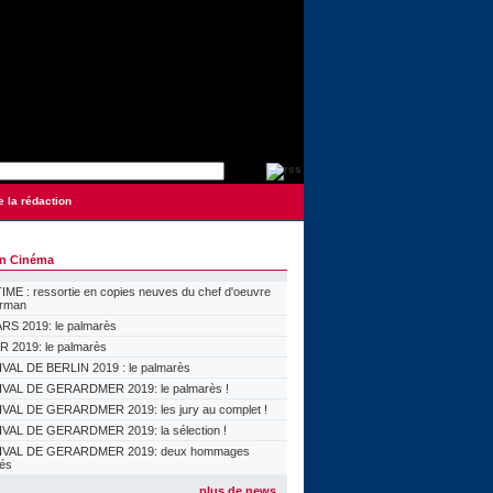
e la rédaction
on Cinéma
ME : ressortie en copies neuves du chef d'oeuvre
orman
S 2019: le palmarès
 2019: le palmarès
VAL DE BERLIN 2019 : le palmarès
VAL DE GERARDMER 2019: le palmarès !
VAL DE GERARDMER 2019: les jury au complet !
VAL DE GERARDMER 2019: la sélection !
IVAL DE GERARDMER 2019: deux hommages
lés
plus de news