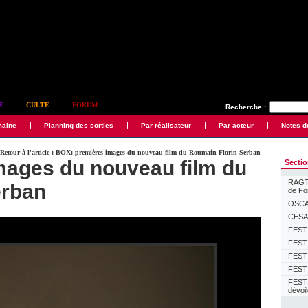
E
CULTE
FORUM
Recherche :
maine
Planning des sorties
Par réalisateur
Par acteur
Notes d
Retour à l'article : BOX: premières images du nouveau film du Roumain Florin Serban
mages du nouveau film du
Secti
RAGTI
erban
de F
OSCAR
CÉSAR
FESTI
FESTI
FESTI
FESTI
FEST
dévoi