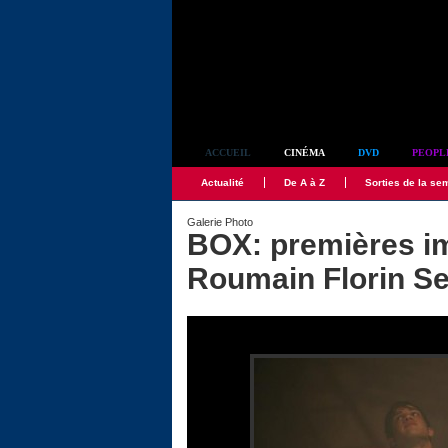
Simplement culte
ACCUEIL
CINÉMA
DVD
PEOPL
Actualité
De A à Z
Sorties de la se
Galerie Photo
BOX: premières i
Roumain Florin S