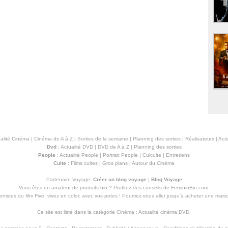
alité Cinéma
|
Cinéma de A à Z
|
Sorties de la semaine
|
Planning des sorties
|
Réalisateurs
|
Acte
Dvd
:
Actualité DVD
|
DVD de A à Z
|
Planning des sorties
People
:
Actualité People
|
Portrait People
|
Culculte
|
Entretiens
Culte
:
Films cultes
|
Gros plans
|
Autour du Cinéma
Partenaire Voyage:
Créer un blog voyage
|
Blog Voyage
Vous êtes un amateur de produits
bio
? Profitez des conseils de FemininBio.com.
istes du film Five, vivez en coloc avec vos potes ! Pourriez-vous aller jusqu'à
acheter une mais
Ce site est listé dans la catégorie
Cinéma
:
Actualité cinéma DVD
.