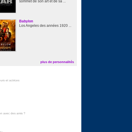
sommet de son art et de sa ...
Babylon
Los Angeles des années 1920 ...
plus de personnalités
urs et actrices
on avec des amis
?