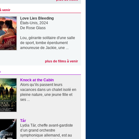
à venir
Love Lies Bleeding
États-Unis, 2024
De
Rose Glass
Lou, gérante solitaire d'une salle
de sport, tombe éperdument
amoureuse de Jackie, une ...
plus de films à venir
e
Knock at the Cabin
Alors qu’ils passent leurs
vacances dans un chalet isolé en
pleine nature, une jeune fille et
ses ...
Tár
Lydia Tár, cheffe avant-gardiste
d’un grand orchestre
symphonique allemand, est au