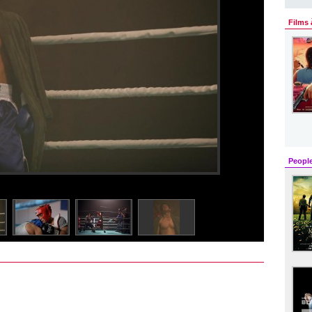
Films 
Peopl