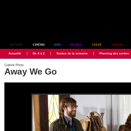
Simplement culte
ACCUEIL
CINÉMA
DVD
PEOPLE
CULTE
FORUM
Actualité
De A à Z
Sorties de la semaine
Planning des sorties
Galerie Photo
Away We Go