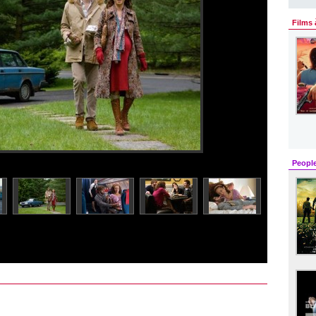
Films 
Peopl