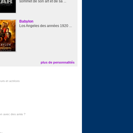
sommet de son art et de sa ...
Babylon
Los Angeles des années 1920 ...
plus de personnalités
urs et actrices
on avec des amis
?