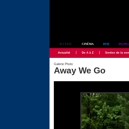
Simplement culte
ACCUEIL
CINÉMA
DVD
PEOPL
Actualité
De A à Z
Sorties de la se
Galerie Photo
Away We Go