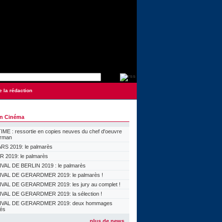
e la rédaction
on Cinéma
ME : ressortie en copies neuves du chef d'oeuvre
orman
S 2019: le palmarès
 2019: le palmarès
VAL DE BERLIN 2019 : le palmarès
VAL DE GERARDMER 2019: le palmarès !
VAL DE GERARDMER 2019: les jury au complet !
VAL DE GERARDMER 2019: la sélection !
IVAL DE GERARDMER 2019: deux hommages
lés
plus de news