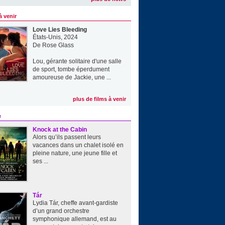
à venir
Love Lies Bleeding
États-Unis, 2024
De
Rose Glass
Lou, gérante solitaire d'une salle
de sport, tombe éperdument
amoureuse de Jackie, une ...
plus de films à venir
e
Knock at the Cabin
Alors qu’ils passent leurs
vacances dans un chalet isolé en
pleine nature, une jeune fille et
ses ...
Tár
Lydia Tár, cheffe avant-gardiste
d’un grand orchestre
symphonique allemand, est au