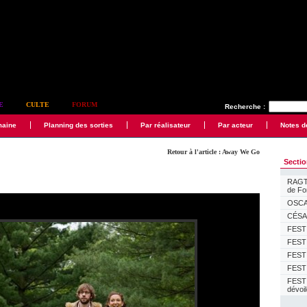
E
CULTE
FORUM
Recherche :
maine
Planning des sorties
Par réalisateur
Par acteur
Notes d
Retour à l'article : Away We Go
Secti
RAGTI
de F
OSCAR
CÉSAR
FESTI
FESTI
FESTI
FESTI
FEST
dévoi