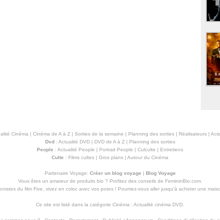
alité Cinéma
|
Cinéma de A à Z
|
Sorties de la semaine
|
Planning des sorties
|
Réalisateurs
|
Acte
Dvd
:
Actualité DVD
|
DVD de A à Z
|
Planning des sorties
People
:
Actualité People
|
Portrait People
|
Culculte
|
Entretiens
Culte
:
Films cultes
|
Gros plans
|
Autour du Cinéma
Partenaire Voyage:
Créer un blog voyage
|
Blog Voyage
Vous êtes un amateur de produits
bio
? Profitez des conseils de FemininBio.com.
istes du film Five, vivez en coloc avec vos potes ! Pourriez-vous aller jusqu'à
acheter une mais
Ce site est listé dans la catégorie
Cinéma
:
Actualité cinéma DVD
.