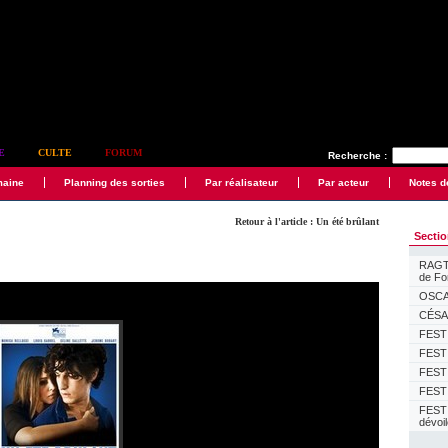
E
CULTE
FORUM
Recherche :
maine
Planning des sorties
Par réalisateur
Par acteur
Notes d
Retour à l'article : Un été brûlant
Secti
RAGTI
de F
OSCAR
CÉSAR
FESTI
FESTI
FESTI
FESTI
FEST
dévoi