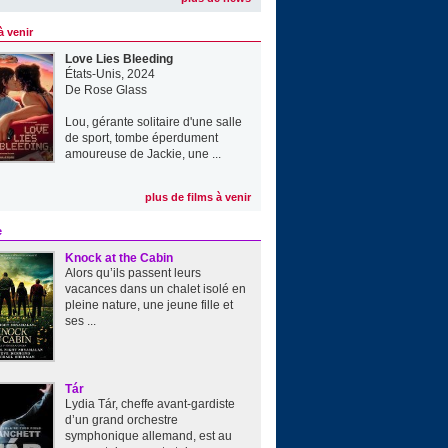
à venir
Love Lies Bleeding
États-Unis, 2024
De
Rose Glass
Lou, gérante solitaire d'une salle
de sport, tombe éperdument
amoureuse de Jackie, une ...
plus de films à venir
e
Knock at the Cabin
Alors qu’ils passent leurs
vacances dans un chalet isolé en
pleine nature, une jeune fille et
ses ...
Tár
Lydia Tár, cheffe avant-gardiste
d’un grand orchestre
symphonique allemand, est au