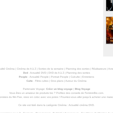
alité Cinéma
|
Cinéma de A à Z
|
Sorties de la semaine
|
Planning des sorties
|
Réalisateurs
|
Acte
Dvd
:
Actualité DVD
|
DVD de A à Z
|
Planning des sorties
People
:
Actualité People
|
Portrait People
|
Culculte
|
Entretiens
Culte
:
Films cultes
|
Gros plans
|
Autour du Cinéma
Partenaire Voyage:
Créer un blog voyage
|
Blog Voyage
Vous êtes un amateur de produits
bio
? Profitez des conseils de FemininBio.com.
istes du film Five, vivez en coloc avec vos potes ! Pourriez-vous aller jusqu'à
acheter une mais
Ce site est listé dans la catégorie
Cinéma
:
Actualité cinéma DVD
.