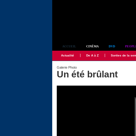
Simplement culte
ACCUEIL
CINÉMA
DVD
PEOPL
Actualité
De A à Z
Sorties de la se
Galerie Photo
Un été brûlant