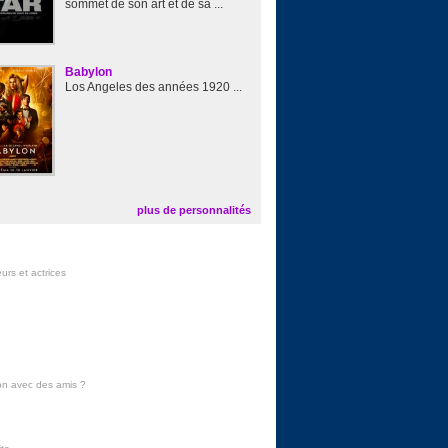
sommet de son art et de sa ...
Babylon
Los Angeles des années 1920 ...
plus de personnalités
urs et actrices
on avec des amis
?