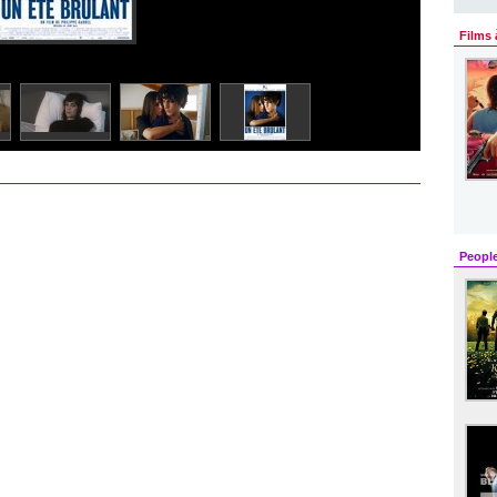
Films 
Peopl