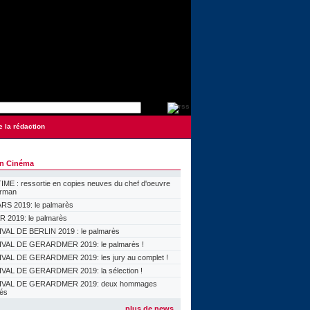
e la rédaction
on Cinéma
ME : ressortie en copies neuves du chef d'oeuvre
orman
S 2019: le palmarès
 2019: le palmarès
VAL DE BERLIN 2019 : le palmarès
VAL DE GERARDMER 2019: le palmarès !
VAL DE GERARDMER 2019: les jury au complet !
VAL DE GERARDMER 2019: la sélection !
IVAL DE GERARDMER 2019: deux hommages
lés
plus de news