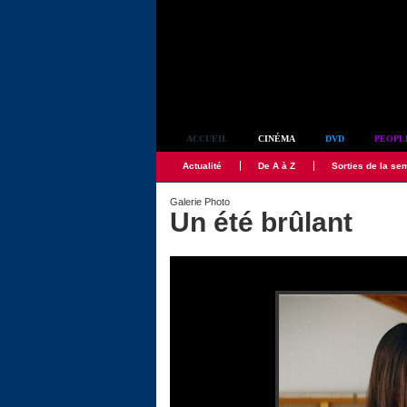
Simplement culte
ACCUEIL
CINÉMA
DVD
PEOPL
Actualité
De A à Z
Sorties de la se
Galerie Photo
Un été brûlant