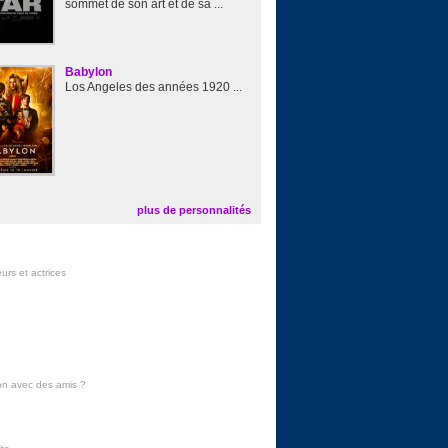
sommet de son art et de sa ...
Babylon
Los Angeles des années 1920 ...
plus de personnalités
urs et actrices
on avec des amis
?