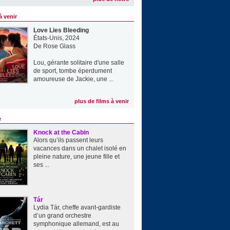
à venir
Love Lies Bleeding
États-Unis, 2024
De
Rose Glass
Lou, gérante solitaire d'une salle
de sport, tombe éperdument
amoureuse de Jackie, une ...
plus de films à venir
e
Knock at the Cabin
Alors qu’ils passent leurs
vacances dans un chalet isolé en
pleine nature, une jeune fille et
ses ...
Tár
Lydia Tár, cheffe avant-gardiste
d’un grand orchestre
symphonique allemand, est au