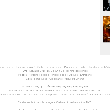
alité Cinéma
|
Cinéma de A à Z
|
Sorties de la semaine
|
Planning des sorties
|
Réalisateurs
|
Acte
Dvd
:
Actualité DVD
|
DVD de A à Z
|
Planning des sorties
People
:
Actualité People
|
Portrait People
|
Culculte
|
Entretiens
Culte
:
Films cultes
|
Gros plans
|
Autour du Cinéma
Partenaire Voyage:
Créer un blog voyage
|
Blog Voyage
Vous êtes un amateur de produits
bio
? Profitez des conseils de FemininBio.com.
istes du film Five, vivez en coloc avec vos potes ! Pourriez-vous aller jusqu'à
acheter une mais
Ce site est listé dans la catégorie
Cinéma
:
Actualité cinéma DVD
.