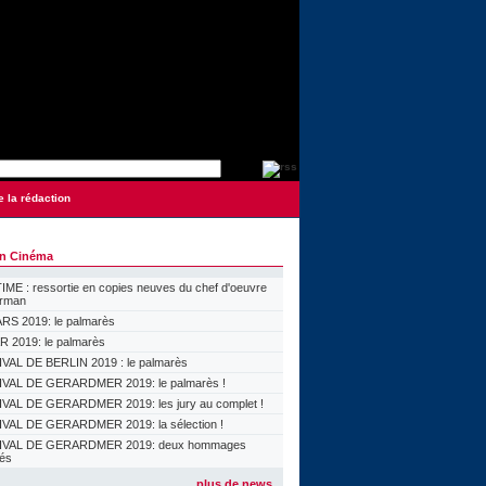
e la rédaction
on Cinéma
ME : ressortie en copies neuves du chef d'oeuvre
orman
S 2019: le palmarès
 2019: le palmarès
VAL DE BERLIN 2019 : le palmarès
VAL DE GERARDMER 2019: le palmarès !
VAL DE GERARDMER 2019: les jury au complet !
VAL DE GERARDMER 2019: la sélection !
IVAL DE GERARDMER 2019: deux hommages
lés
plus de news