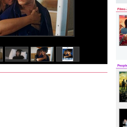
Films 
Peopl