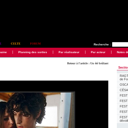
E
CULTE
FORUM
Recherche :
maine
Planning des sorties
Par réalisateur
Par acteur
Notes d
Retour à l'article : Un été brûlant
Secti
RAGTI
de F
OSCAR
CÉSAR
FESTI
FESTI
FESTI
FESTI
FEST
dévoi