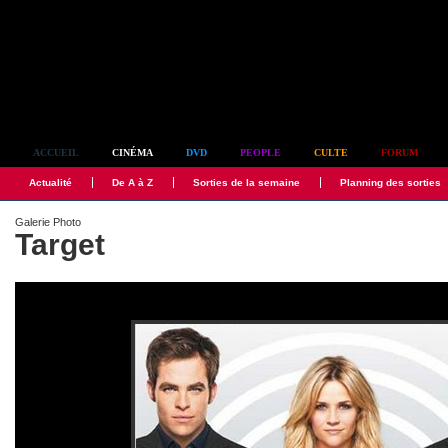
Simplement culte
ACCUEIL
CINÉMA
DVD
PEOPLE
CULTE
FORUM
Actualité
De A à Z
Sorties de la semaine
Planning des sorties
Galerie Photo
Target