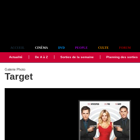
Simplement culte
ACCUEIL
CINÉMA
DVD
PEOPLE
CULTE
FORUM
Actualité
De A à Z
Sorties de la semaine
Planning des sorties
Galerie Photo
Target