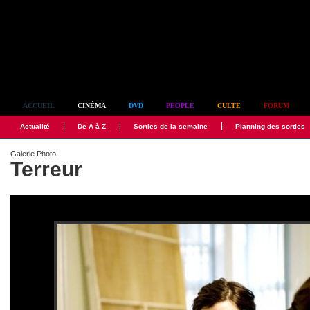
Simplement culte
ACCUEIL
CINÉMA
DVD
PEOPLE
CULTE
FORUM
Actualité
De A à Z
Sorties de la semaine
Planning des sorties
Galerie Photo
Terreur