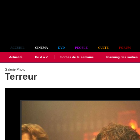
Simplement culte
ACCUEIL
CINÉMA
DVD
PEOPLE
CULTE
FORUM
Actualité
De A à Z
Sorties de la semaine
Planning des sorties
Galerie Photo
Terreur