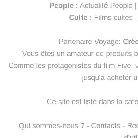
People
:
Actualité People
Culte
:
Films cultes
Partenaire Voyage:
Cré
Vous êtes un amateur de produits
b
Comme les protagonistes du film Five, v
jusqu'à
acheter 
Ce site est listé dans la cat
Qui sommes-nous ?
-
Contacts
-
Re
d'ut