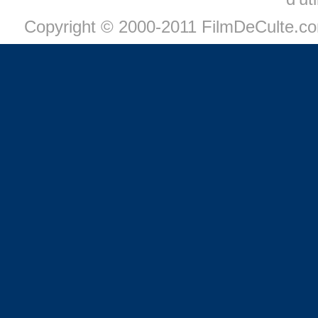
Copyright © 2000-2011 FilmDeCulte.c