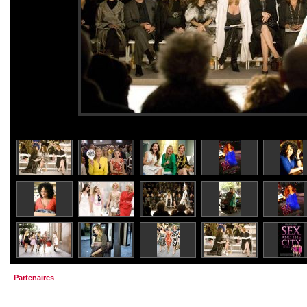
Partenaires