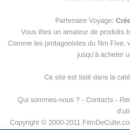
Partenaire Voyage:
Cré
Vous êtes un amateur de produits
b
Comme les protagonistes du film Five, v
jusqu'à
acheter 
Ce site est listé dans la cat
Qui sommes-nous ?
-
Contacts
-
Re
d'ut
Copyright © 2000-2011 FilmDeCulte.c