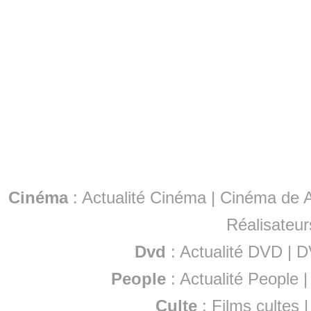
Cinéma
:
Actualité Cinéma
|
Cinéma de A
Réalisateur
Dvd
:
Actualité DVD
|
D
People
:
Actualité People
Culte
:
Films cultes