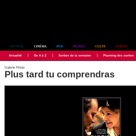
Simplement culte
ACCUEIL
CINÉMA
DVD
PEOPLE
CULTE
FORUM
Actualité
De A à Z
Sorties de la semaine
Planning des sorties
Galerie Photo
Plus tard tu comprendras