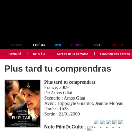
Simplement culte
ACCUEIL
CINÉMA
DVD
PEOPLE
CULTE
FORUM
Actualité
De A à Z
Sorties de la semaine
Planning des sorties
Plus tard tu comprendras
Plus tard tu comprendras
France, 2009
De
Amos Gitaï
Scénario :
Amos Gitaï
Avec :
Hippolyte Girardot
,
Jeanne Moreau
Durée : 1h28
Sortie : 21/01/2009
Note FilmDeCulte :