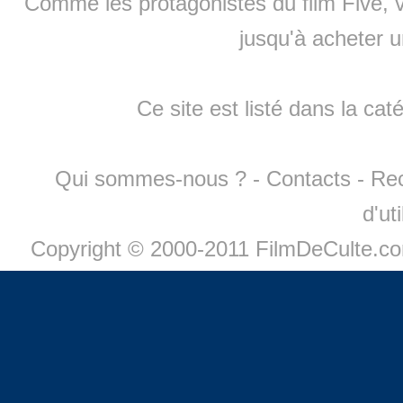
Comme les protagonistes du film Five, v
jusqu'à
acheter 
Ce site est listé dans la cat
Qui sommes-nous ?
-
Contacts
-
Re
d'ut
Copyright © 2000-2011 FilmDeCulte.c