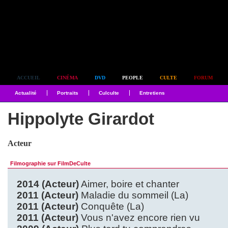
Simplement culte
ACCUEIL
CINÉMA
DVD
PEOPLE
CULTE
FORUM
Actualité
Portraits
Culculte
Entretiens
Hippolyte Girardot
Acteur
Filmographie sur FilmDeCulte
2014 (Acteur)
Aimer, boire et chanter
2011 (Acteur)
Maladie du sommeil (La)
2011 (Acteur)
Conquête (La)
2011 (Acteur)
Vous n'avez encore rien vu