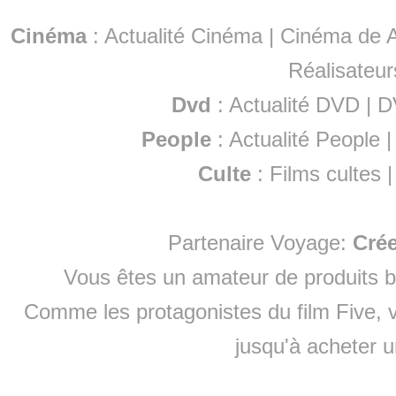
Cinéma
:
Actualité Cinéma
|
Cinéma de A
Réalisateur
Dvd
:
Actualité DVD
|
D
People
:
Actualité People
Culte
:
Films cultes
Partenaire Voyage:
Cré
Vous êtes un amateur de produits
b
Comme les protagonistes du film Five, v
jusqu'à
acheter 