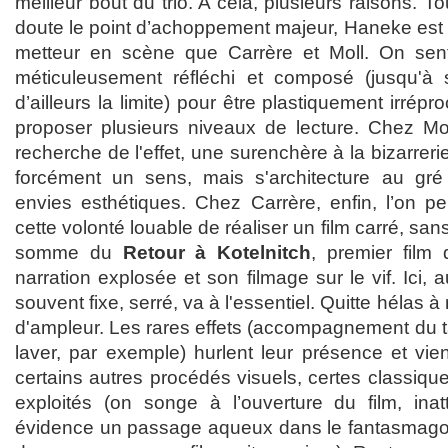
meilleur bout du trio. A cela, plusieurs raisons. To
doute le point d’achoppement majeur, Haneke est 
metteur en scène que Carrère et Moll. On sen
méticuleusement réfléchi et composé (jusqu'à sa
d’ailleurs la limite) pour être plastiquement irrép
proposer plusieurs niveaux de lecture. Chez Mo
recherche de l'effet, une surenchère à la bizarrer
forcément un sens, mais s'architecture au gré
envies esthétiques. Chez Carrère, enfin, l’on pe
cette volonté louable de réaliser un film carré, sans 
somme du
Retour à Kotelnitch
, premier film
narration explosée et son filmage sur le vif. Ici, a
souvent fixe, serré, va à l'essentiel. Quitte hélas 
d'ampleur. Les rares effets (accompagnement du 
laver, par exemple) hurlent leur présence et vie
certains autres procédés visuels, certes classiqu
exploités (on songe à l’ouverture du film, inat
évidence un passage aqueux dans le fantasmagoriq