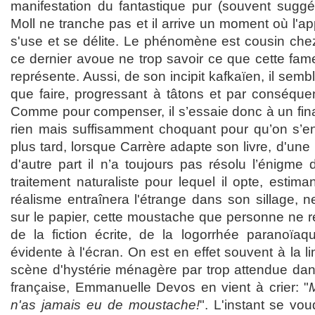
manifestation du fantastique pur (souvent suggé
Moll ne tranche pas et il arrive un moment où l'ap
s'use et se délite. Le phénomène est cousin chez
ce dernier avoue ne trop savoir ce que cette fam
représente. Aussi, de son incipit kafkaïen, il sem
que faire, progressant à tâtons et par conséque
Comme pour compenser, il s’essaie donc à un fina
rien mais suffisamment choquant pour qu’on s’e
plus tard, lorsque Carrère adapte son livre, d'une p
d'autre part il n’a toujours pas résolu l’énigme
traitement naturaliste pour lequel il opte, estima
réalisme entraînera l'étrange dans son sillage, ne 
sur le papier, cette moustache que personne ne r
de la fiction écrite, de la logorrhée paranoïaq
évidente à l'écran. On est en effet souvent à la lim
scène d'hystérie ménagère par trop attendue dans
française, Emmanuelle Devos en vient à crier: "
n'as jamais eu de moustache!
". L'instant se vou