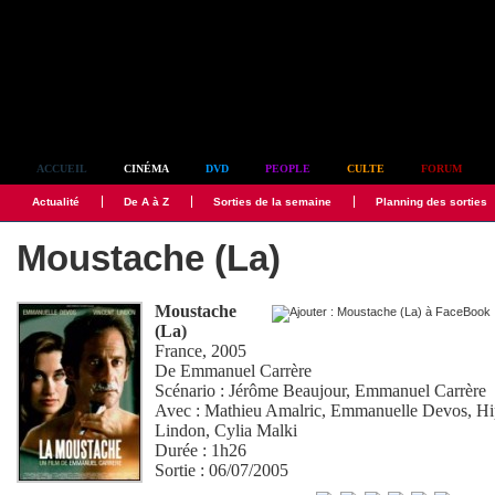
Simplement culte
ACCUEIL
CINÉMA
DVD
PEOPLE
CULTE
FORUM
Actualité
De A à Z
Sorties de la semaine
Planning des sorties
Moustache (La)
Moustache
(La)
France, 2005
De
Emmanuel Carrère
Scénario :
Jérôme Beaujour
,
Emmanuel Carrère
Avec :
Mathieu Amalric
,
Emmanuelle Devos
,
Hi
Lindon
,
Cylia Malki
Durée : 1h26
Sortie : 06/07/2005