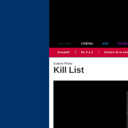
Simplement culte
ACCUEIL
CINÉMA
DVD
PEOPL
Actualité
De A à Z
Sorties de la se
Galerie Photo
Kill List