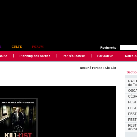
E
CULTE
FORUM
Recherche :
maine
Planning des sorties
Par réalisateur
Par acteur
Notes d
Retour à l'article : Kill List
Secti
RAGTI
de F
OSCAR
CÉSAR
FESTI
FESTI
FESTI
FESTI
FEST
dévoi