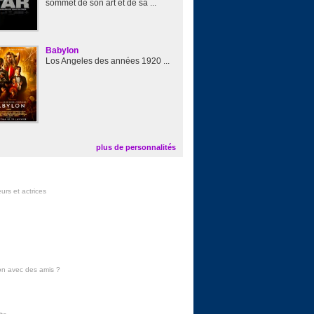
sommet de son art et de sa ...
Babylon
Los Angeles des années 1920 ...
plus de personnalités
urs et actrices
on avec des amis
?