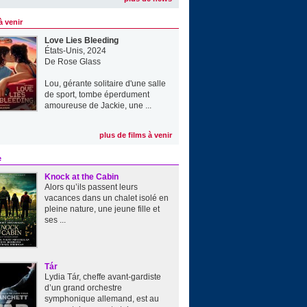
à venir
Love Lies Bleeding
États-Unis, 2024
De
Rose Glass
Lou, gérante solitaire d'une salle
de sport, tombe éperdument
amoureuse de Jackie, une ...
plus de films à venir
e
Knock at the Cabin
Alors qu’ils passent leurs
vacances dans un chalet isolé en
pleine nature, une jeune fille et
ses ...
Tár
Lydia Tár, cheffe avant-gardiste
d’un grand orchestre
symphonique allemand, est au