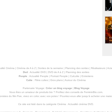
alité Cinéma
|
Cinéma de A à Z
|
Sorties de la semaine
|
Planning des sorties
|
Réalisateurs
|
Acte
Dvd
:
Actualité DVD
|
DVD de A à Z
|
Planning des sorties
People
:
Actualité People
|
Portrait People
|
Culculte
|
Entretiens
Culte
:
Films cultes
|
Gros plans
|
Autour du Cinéma
Partenaire Voyage:
Créer un blog voyage
|
Blog Voyage
Vous êtes un amateur de produits
bio
? Profitez des conseils de FemininBio.com.
istes du film Five, vivez en coloc avec vos potes ! Pourriez-vous aller jusqu'à
acheter une mais
Ce site est listé dans la catégorie
Cinéma
:
Actualité cinéma DVD
.