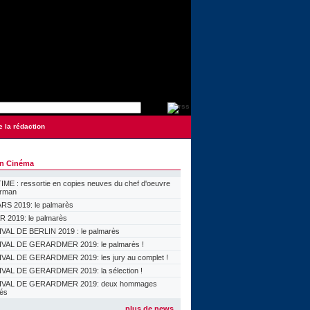
e la rédaction
on Cinéma
ME : ressortie en copies neuves du chef d'oeuvre
orman
S 2019: le palmarès
 2019: le palmarès
VAL DE BERLIN 2019 : le palmarès
VAL DE GERARDMER 2019: le palmarès !
VAL DE GERARDMER 2019: les jury au complet !
VAL DE GERARDMER 2019: la sélection !
IVAL DE GERARDMER 2019: deux hommages
lés
plus de news