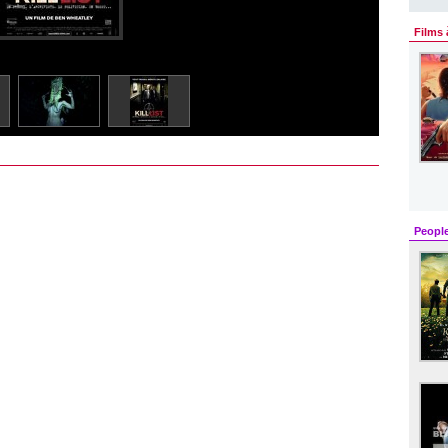
Films 
Peopl